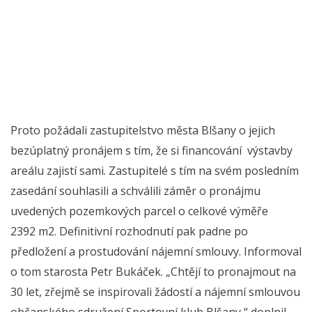
Proto požádali zastupitelstvo města Blšany o jejich
bezúplatný pronájem s tím, že si financování výstavby
areálu zajistí sami. Zastupitelé s tím na svém posledním
zasedání souhlasili a schválili záměr o pronájmu
uvedených pozemkových parcel o celkové výměře
2392 m2. Definitivní rozhodnutí pak padne po
předložení a prostudování nájemní smlouvy. Informoval
o tom starosta Petr Bukáček. „Chtějí to pronajmout na
30 let, zřejmě se inspirovali žádostí a nájemní smlouvou
občanského sdružení Sportovní klub Blšany,“ doplnil.