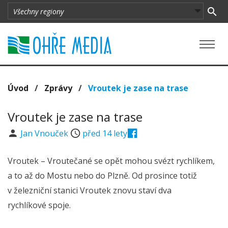
Úvod
/
Zprávy
/
Vroutek je zase na trase
Vroutek je zase na trase
Jan Vnouček
před 14 lety
Vroutek – Vroutečané se opět mohou svézt rychlíkem,
a to až do Mostu nebo do Plzně. Od prosince totiž
v železniční stanici Vroutek znovu staví dva
rychlíkové spoje.