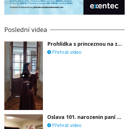
Poslední videa
Prohlídka s princeznou na zámku Stekník
Přehrát video
Oslava 101. narozenin paní Věry Skořepové
Přehrát video