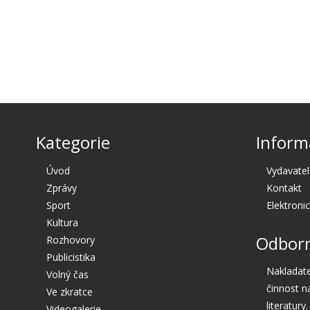
Kategorie
Inform
Úvod
Vydavatel
Zprávy
Kontakt
Sport
Elektroni
Kultura
Odborn
Rozhovory
Publicistika
Nakladate
Volný čas
činnost n
Ve zkratce
literatury.
Videogalerie