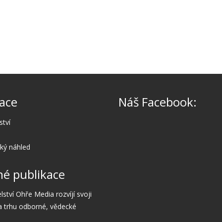
ace
Náš Facebook:
ství
cký náhled
é publikace
lství Ohře Media rozvíjí svoji
a trhu odborné, vědecké