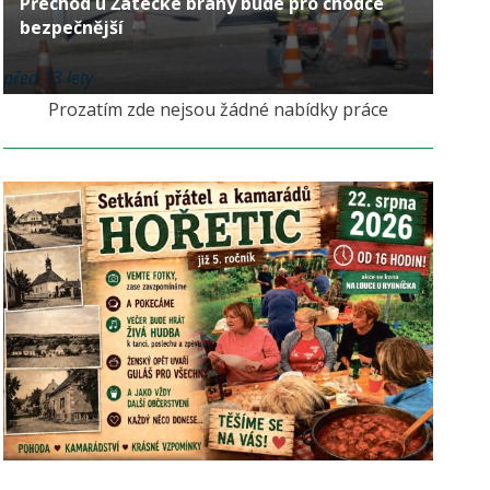
Přechod u Žatecké brány bude pro chodce
bezpečnější
před 13 lety
Prozatím zde nejsou žádné nabídky práce