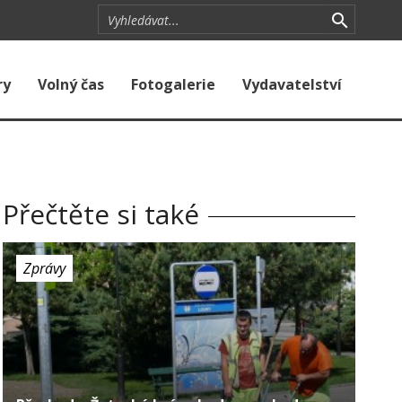
ry
Volný čas
Fotogalerie
Vydavatelství
Přečtěte si také
Zprávy