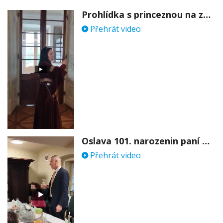
Prohlídka s princeznou na zámku Stekník
Přehrát video
Oslava 101. narozenin paní Věry Skořepové
Přehrát video