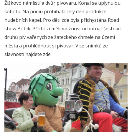
Žižkovo náměstí a dvůr pivovaru. Konal se uplynulou
sobotu. Na pódiu probíhala celý den produkce
hudebních kapel. Pro děti zde byla přichystána Road
show Bobík. Příchozí měli možnost ochutnat šestnáct
druhů piv vařených ze žateckého chmele na území
města a prohlédnout si pivovar. Více snímků ze
slavností najdete zde.