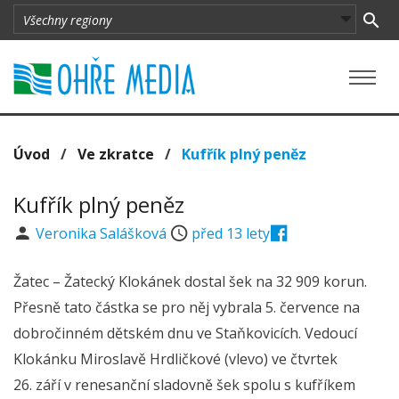
Úvod
/
Ve zkratce
/
Kufřík plný peněz
Kufřík plný peněz
Veronika Salášková
před 13 lety
Žatec – Žatecký Klokánek dostal šek na 32 909 korun.
Přesně tato částka se pro něj vybrala 5. července na
dobročinném dětském dnu ve Staňkovicích. Vedoucí
Klokánku Miroslavě Hrdličkové (vlevo) ve čtvrtek
26. září v renesanční sladovně šek spolu s kufříkem