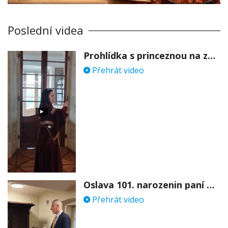
Poslední videa
Prohlídka s princeznou na zámku Stekník
Přehrát video
Oslava 101. narozenin paní Věry Skořepové
Přehrát video