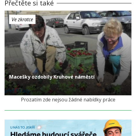
Přečtěte si také
Ve zkratce
Macešky ozdobily Kruhové náměstí
před 13 lety
Prozatím zde nejsou žádné nabídky práce