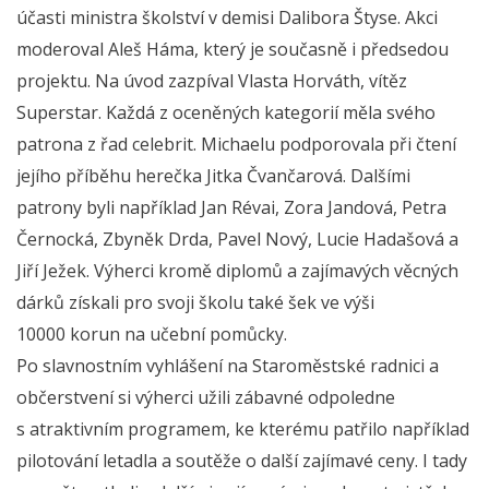
účasti ministra školství v demisi Dalibora Štyse. Akci
moderoval Aleš Háma, který je současně i předsedou
projektu. Na úvod zazpíval Vlasta Horváth, vítěz
Superstar. Každá z oceněných kategorií měla svého
patrona z řad celebrit. Michaelu podporovala při čtení
jejího příběhu herečka Jitka Čvančarová. Dalšími
patrony byli například Jan Révai, Zora Jandová, Petra
Černocká, Zbyněk Drda, Pavel Nový, Lucie Hadašová a
Jiří Ježek. Výherci kromě diplomů a zajímavých věcných
dárků získali pro svoji školu také šek ve výši
10000 korun na učební pomůcky.
Po slavnostním vyhlášení na Staroměstské radnici a
občerstvení si výherci užili zábavné odpoledne
s atraktivním programem, ke kterému patřilo například
pilotování letadla a soutěže o další zajímavé ceny. I tady