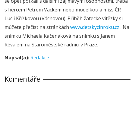
se opět potkali s dalšími zajímavými osobnostmi, třeba
s hercem Petrem Vackem nebo modelkou a miss ČR
Lucií Křížkovou (Váchovou). Příběh žatecké vítězky si
můžete přečíst na stránkách
www.detskycinroku.cz
.
Na
snímku Michaela Kačenáková na snímku s Janem
Révaiem na Staroměstské radnici v Praze.
Napsal(a):
Redakce
Komentáře