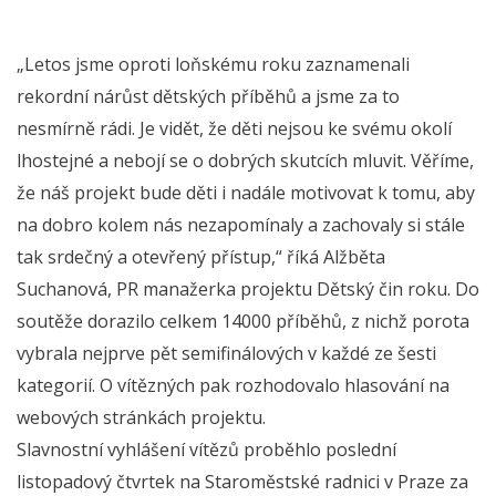
„Letos jsme oproti loňskému roku zaznamenali
rekordní nárůst dětských příběhů a jsme za to
nesmírně rádi. Je vidět, že děti nejsou ke svému okolí
lhostejné a nebojí se o dobrých skutcích mluvit. Věříme,
že náš projekt bude děti i nadále motivovat k tomu, aby
na dobro kolem nás nezapomínaly a zachovaly si stále
tak srdečný a otevřený přístup,“ říká Alžběta
Suchanová, PR manažerka projektu Dětský čin roku. Do
soutěže dorazilo celkem 14000 příběhů, z nichž porota
vybrala nejprve pět semifinálových v každé ze šesti
kategorií. O vítězných pak rozhodovalo hlasování na
webových stránkách projektu.
Slavnostní vyhlášení vítězů proběhlo poslední
listopadový čtvrtek na Staroměstské radnici v Praze za