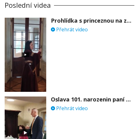
Poslední videa
Prohlídka s princeznou na zámku Stekník
Přehrát video
Oslava 101. narozenin paní Věry Skořepové
Přehrát video