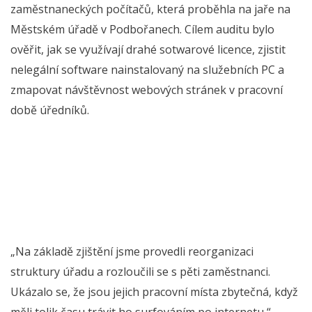
zaměstnaneckých počítačů, která proběhla na jaře na
Městském úřadě v Podbořanech. Cílem auditu bylo
ověřit, jak se využívají drahé sotwarové licence, zjistit
nelegální software nainstalovaný na služebních PC a
zmapovat návštěvnost webových stránek v pracovní
době úředníků.
„Na základě zjištění jsme provedli reorganizaci
struktury úřadu a rozloučili se s pěti zaměstnanci.
Ukázalo se, že jsou jejich pracovní místa zbytečná, když
měli tolik času trávit ho surfováním po internetu,“