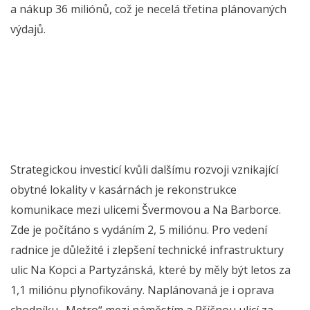
a nákup 36 miliónů, což je necelá třetina plánovaných
výdajů.
Strategickou investicí kvůli dalšímu rozvoji vznikající
obytné lokality v kasárnách je rekonstrukce
komunikace mezi ulicemi Švermovou a Na Barborce.
Zde je počítáno s vydáním 2, 5 miliónu. Pro vedení
radnice je důležité i zlepšení technické infrastruktury
ulic Na Kopci a Partyzánská, které by měly být letos za
1,1 miliónu plynofikovány. Naplánovaná je i oprava
chodníku „Metro“ mezi náměstím a Příčnou ulicí za