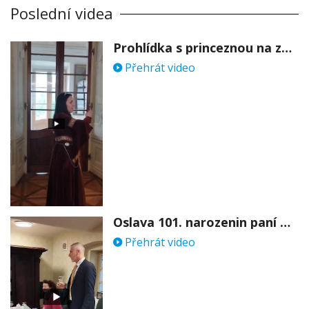
Poslední videa
Prohlídka s princeznou na zámku Stekník
Přehrát video
Oslava 101. narozenin paní Věry Skořepové
Přehrát video