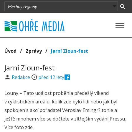
Úvod
/
Zprávy
/
Jarní Zloun-fest
Jarní Zloun-fest
Redakce
před 12 lety
Louny – Tato událost proběhla předešlý víkend
v cyklistickém areálu, kolik zde bylo lidí nebo jak byl
spokojen s akcí pořadatel Věroslav Emingr? tohle a
ještě mnohem více se dočtete v zítřejším vydání Pressu.
Více foto zde.