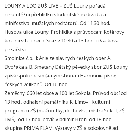
LOUNY A LDO ZUŠ LIVE – ZUŠ Louny pořádá
nesoutěžní přehlídku studentského divadla a
minifestival mužských recitátorů. Od 11.30 hod.
Husova ulice Louny: Prohlídka s průvodcem Kotěrovy
kolonii v Lounech. Sraz v 10.30 a 13 hod. u Vackova
pekařství.
Smolnice č.p. 4: Árie ze slavných českých oper A.
Dvořáka a B. Smetany Dětský pěvecký sbor ZUŠ Louny
zpívá spolu se smíšeným sborem Harmonie písně
českých velikánů. Od 16 hod.
Zeměchy: 660 let obce a 100 let Sokola. Průvod obcí od
13 hod., odhalení památníku K. Límovi, kulturní
program u ZŠ (mažoretky, dechovka, místní Sokol, ZŠ
i MŠ), od 17 hod. bavič Vladimír Hron, od 18 hod.
skupina PRIMA FLÁM. Výstavy v ZŠ a sokolovně ad.