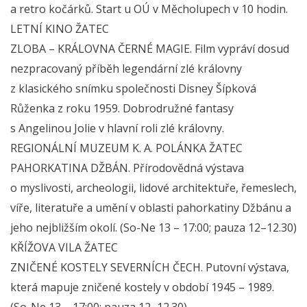
a retro kočárků. Start u OÚ v Měcholupech v 10 hodin.
LETNÍ KINO ŽATEC
ZLOBA – KRÁLOVNA ČERNÉ MAGIE. Film vypráví dosud
nezpracovaný příběh legendární zlé královny
z klasického snímku společnosti Disney Šípková
Růženka z roku 1959. Dobrodružné fantasy
s Angelinou Jolie v hlavní roli zlé královny.
REGIONÁLNÍ MUZEUM K. A. POLÁNKA ŽATEC
PAHORKATINA DŽBÁN. Přírodovědná výstava
o myslivosti, archeologii, lidové architektuře, řemeslech,
víře, literatuře a umění v oblasti pahorkatiny Džbánu a
jeho nejbližším okolí. (So-Ne 13 – 17:00; pauza 12–12.30)
KŘÍŽOVA VILA ŽATEC
ZNIČENÉ KOSTELY SEVERNÍCH ČECH. Putovní výstava,
která mapuje zničené kostely v období 1945 – 1989.
(So-Ne 13 – 17:00; pauza 12–12.30)