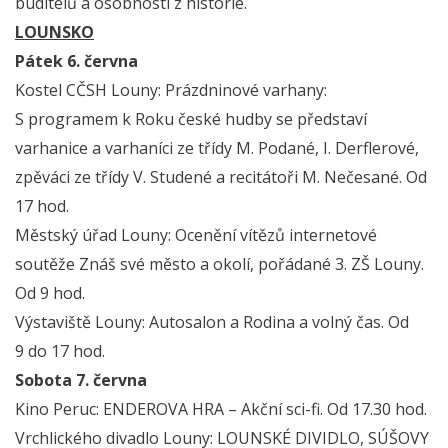
buditelů a osobnosti z historie.
LOUNSKO
Pátek 6. června
Kostel CČSH Louny: Prázdninové varhany:
S programem k Roku české hudby se představí
varhanice a varhaníci ze třídy M. Podané, I. Derflerové,
zpěváci ze třídy V. Studené a recitátoři M. Nečesané. Od
17 hod.
Městský úřad Louny: Ocenění vítězů internetové
soutěže Znáš své město a okolí, pořádané 3. ZŠ Louny.
Od 9 hod.
Výstaviště Louny: Autosalon a Rodina a volný čas. Od
9 do 17 hod.
Sobota 7. června
Kino Peruc: ENDEROVA HRA – Akční sci-fi. Od 17.30 hod.
Vrchlického divadlo Louny: LOUNSKÉ DIVIDLO, SÚŠOVY