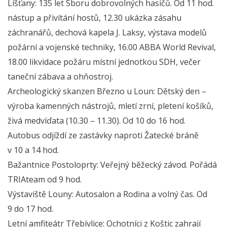
Líšťany: 135 let Sboru dobrovolných hasičů. Od 11 hod.
nástup a přivítání hostů, 12.30 ukázka zásahu
záchranářů, dechová kapela J. Laksy, výstava modelů
požární a vojenské techniky, 16.00 ABBA World Revival,
18.00 likvidace požáru místní jednotkou SDH, večer
taneční zábava a ohňostroj.
Archeologický skanzen Březno u Loun: Dětský den –
výroba kamenných nástrojů, mletí zrní, pletení košíků,
živá medvíďata (10.30 – 11.30). Od 10 do 16 hod.
Autobus odjíždí ze zastávky naproti Žatecké bráně
v 10 a 14 hod.
Bažantnice Postoloprty: Veřejný běžecký závod. Pořádá
TRIAteam od 9 hod.
Výstaviště Louny: Autosalon a Rodina a volný čas. Od
9 do 17 hod.
Letní amfiteátr Třebívlice: Ochotníci z Koštic zahrají