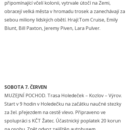
připomínající včelí kolonii, vytrvale útočí na Zemi,
obracejí velká města v hromadu trosek a zanechávají za
sebou miliony lidských obětí. Hrají:Tom Cruise, Emily
Blunt, Bill Paxton, Jeremy Piven, Lara Pulver.
SOBOTA 7. ČERVEN
MUZEJNÍ POCHOD. Trasa Holedeček – Kozlov – Výrov.
Start v 9 hodin v Holedečku na začátku naučné stezky
za žel. přejezdem na cestě vlevo. Připraveno ve
spolupráci s KČT Žatec. Účastnický poplatek 20 korun
na osobu. Zpět odvoz zajištěn autobusem.