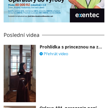
Poslední videa
Prohlídka s princeznou na zámku Stekník
Přehrát video
Oslava 101. narozenin paní Věry Skořepové