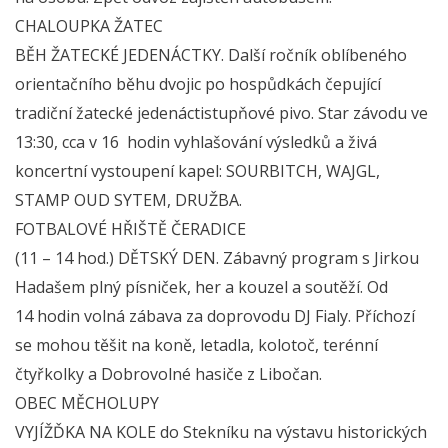
CHALOUPKA ŽATEC
BĚH ŽATECKÉ JEDENÁCTKY. Další ročník oblíbeného
orientačního běhu dvojic po hospůdkách čepující
tradiční žatecké jedenáctistupňové pivo. Star závodu ve
13:30, cca v 16 hodin vyhlašování výsledků a živá
koncertní vystoupení kapel: SOURBITCH, WAJGL,
STAMP OUD SYTEM, DRUŽBA.
FOTBALOVÉ HŘIŠTĚ ČERADICE
(11 – 14 hod.) DĚTSKÝ DEN. Zábavný program s Jirkou
Hadašem plný písniček, her a kouzel a soutěží. Od
14 hodin volná zábava za doprovodu DJ Fialy. Příchozí
se mohou těšit na koně, letadla, kolotoč, terénní
čtyřkolky a Dobrovolné hasiče z Libočan.
OBEC MĚCHOLUPY
VYJÍŽĎKA NA KOLE do Stekníku na výstavu historických