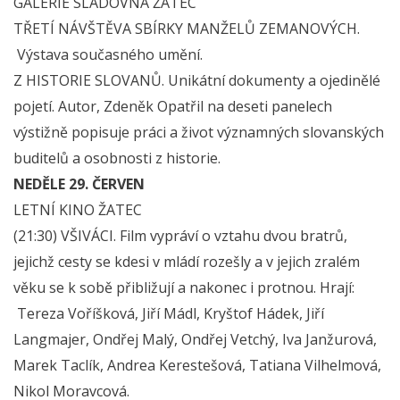
GALERIE SLADOVNA ŽATEC
TŘETÍ NÁVŠTĚVA SBÍRKY MANŽELŮ ZEMANOVÝCH.
Výstava současného umění.
Z HISTORIE SLOVANŮ. Unikátní dokumenty a ojedinělé
pojetí. Autor, Zdeněk Opatřil na deseti panelech
výstižně popisuje práci a život významných slovanských
buditelů a osobnosti z historie.
NEDĚLE 29. ČERVEN
LETNÍ KINO ŽATEC
(21:30) VŠIVÁCI. Film vypráví o vztahu dvou bratrů,
jejichž cesty se kdesi v mládí rozešly a v jejich zralém
věku se k sobě přibližují a nakonec i protnou. Hrají:
Tereza Voříšková, Jiří Mádl, Kryštof Hádek, Jiří
Langmajer, Ondřej Malý, Ondřej Vetchý, Iva Janžurová,
Marek Taclík, Andrea Kerestešová, Tatiana Vilhelmová,
Nikol Moravcová.