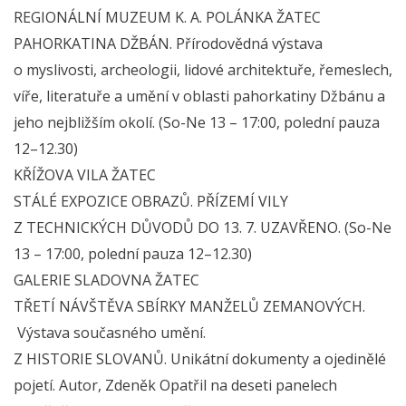
REGIONÁLNÍ MUZEUM K. A. POLÁNKA ŽATEC
PAHORKATINA DŽBÁN. Přírodovědná výstava
o myslivosti, archeologii, lidové architektuře, řemeslech,
víře, literatuře a umění v oblasti pahorkatiny Džbánu a
jeho nejbližším okolí. (So-Ne 13 – 17:00, polední pauza
12–12.30)
KŘÍŽOVA VILA ŽATEC
STÁLÉ EXPOZICE OBRAZŮ. PŘÍZEMÍ VILY
Z TECHNICKÝCH DŮVODŮ DO 13. 7. UZAVŘENO. (So-Ne
13 – 17:00, polední pauza 12–12.30)
GALERIE SLADOVNA ŽATEC
TŘETÍ NÁVŠTĚVA SBÍRKY MANŽELŮ ZEMANOVÝCH.
Výstava současného umění.
Z HISTORIE SLOVANŮ. Unikátní dokumenty a ojedinělé
pojetí. Autor, Zdeněk Opatřil na deseti panelech