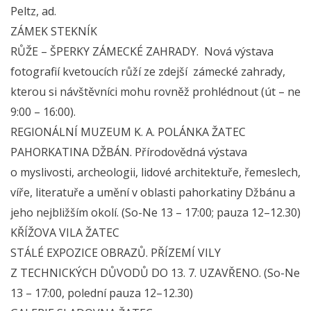
Peltz, ad.
ZÁMEK STEKNÍK
RŮŽE – ŠPERKY ZÁMECKÉ ZAHRADY. Nová výstava
fotografií kvetoucích růží ze zdejší zámecké zahrady,
kterou si návštěvníci mohu rovněž prohlédnout (út – ne
9:00 – 16:00).
REGIONÁLNÍ MUZEUM K. A. POLÁNKA ŽATEC
PAHORKATINA DŽBÁN. Přírodovědná výstava
o myslivosti, archeologii, lidové architektuře, řemeslech,
víře, literatuře a umění v oblasti pahorkatiny Džbánu a
jeho nejbližším okolí. (So-Ne 13 – 17:00; pauza 12–12.30)
KŘÍŽOVA VILA ŽATEC
STÁLÉ EXPOZICE OBRAZŮ. PŘÍZEMÍ VILY
Z TECHNICKÝCH DŮVODŮ DO 13. 7. UZAVŘENO. (So-Ne
13 – 17:00, polední pauza 12–12.30)