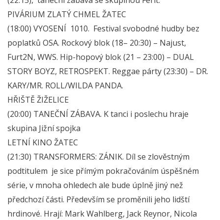
PIVÁRIUM ZLATÝ CHMEL ŽATEC
(18:00) VYOSENÍ 1010. Festival svobodné hudby bez
poplatků OSA. Rockový blok (18– 20:30) – Najust,
Furt2N, WWS. Hip-hopový blok (21 – 23:00) – DUAL
STORY BOYZ, RETROSPEKT. Reggae párty (23:30) – DR.
KARY/MR. ROLL/WILDA PANDA.
HŘIŠTĚ ŽIŽELICE
(20:00) TANEČNÍ ZÁBAVA. K tanci i poslechu hraje
skupina Jižní spojka
LETNÍ KINO ŽATEC
(21:30) TRANSFORMERS: ZÁNIK. Díl se zlověstným
podtitulem je sice přímým pokračováním úspěšném
série, v mnoha ohledech ale bude úplně jiný než
předchozí části. Především se proměnili jeho lidští
hrdinové. Hrají: Mark Wahlberg, Jack Reynor, Nicola