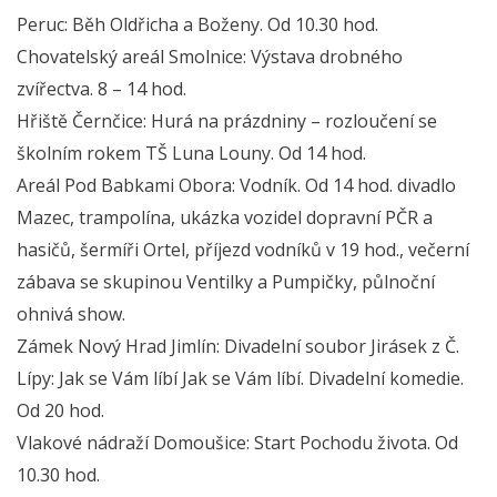
Peruc: Běh Oldřicha a Boženy. Od 10.30 hod.
Chovatelský areál Smolnice: Výstava drobného
zvířectva. 8 – 14 hod.
Hřiště Černčice: Hurá na prázdniny – rozloučení se
školním rokem TŠ Luna Louny. Od 14 hod.
Areál Pod Babkami Obora: Vodník. Od 14 hod. divadlo
Mazec, trampolína, ukázka vozidel dopravní PČR a
hasičů, šermíři Ortel, příjezd vodníků v 19 hod., večerní
zábava se skupinou Ventilky a Pumpičky, půlnoční
ohnivá show.
Zámek Nový Hrad Jimlín: Divadelní soubor Jirásek z Č.
Lípy: Jak se Vám líbí Jak se Vám líbí. Divadelní komedie.
Od 20 hod.
Vlakové nádraží Domoušice: Start Pochodu života. Od
10.30 hod.