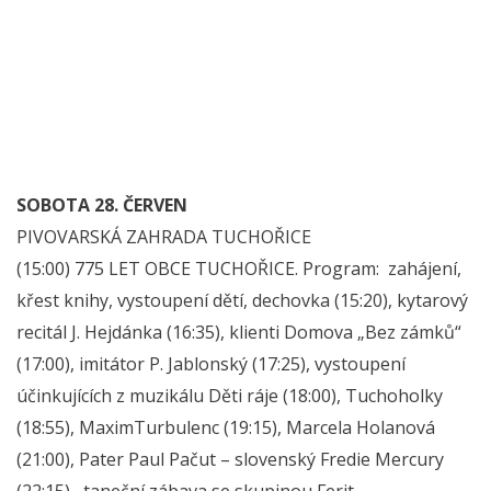
SOBOTA 28. ČERVEN
PIVOVARSKÁ ZAHRADA TUCHOŘICE
(15:00) 775 LET OBCE TUCHOŘICE. Program: zahájení,
křest knihy, vystoupení dětí, dechovka (15:20), kytarový
recitál J. Hejdánka (16:35), klienti Domova „Bez zámků“
(17:00), imitátor P. Jablonský (17:25), vystoupení
účinkujících z muzikálu Děti ráje (18:00), Tuchoholky
(18:55), MaximTurbulenc (19:15), Marcela Holanová
(21:00), Pater Paul Pačut – slovenský Fredie Mercury
(22:15), taneční zábava se skupinou Ferit.