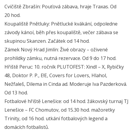
Cvičiště Zbrašín: Pouťová zábava, hraje Traxas. Od
20 hod.
Koupaliště Pnětluky: Pnětlucké kvákání, odpoledne
závody kánoí, běh přes koupaliště, večer zábava se
skupinou Skanzen. Začátek od 14 hod.
Zámek Nový Hrad Jimlín: Živé obrazy – oživené
prohlídky zámku, nutná rezervace. Od 9 do 17 hod.
Hřiště Peruc: 10. ročník PLUTOFEST: Xindl – X, Rybičky
48, Doktor P. P., E!E, Covers for Lovers, Hlahol,
Nežfaleš, Dilema in Cinda ad. Moderuje Iva Pazderková.
Od 13 hod.
Fotbalové hřiště Lenešice: od 14 hod. žákovský turnaj TJ
Lenešice – FC Chomutov, od 15.30 hod. mažoretky
Trinity, od 16 hod. utkání fotbalových legend a
domácích fotbalistů.