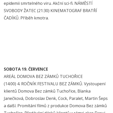
epidemii smrtelného viru. Akční sci-fi. NÁMĚSTÍ
SVOBODY ŽATEC (21:30) KINEMATOGRAF BRATŘÍ
ČADÍKŮ. Příběh kmotra.
SOBOTA 19. ČERVENCE
AREÁL DOMOVA BEZ ZÁMKŮ TUCHOŘICE
(14:00) 4. ROČNÍK FESTIVALU BEZ ZÁMKŮ. Vystoupení
klientů Domova Bez zámků Tuchořice, Blanka
Janečková, Dobroslav Denk, Cock, Paralet, Martin Šeps
a další. Promítání filmů z produkce Domova Bez zámků
Tuchořice. Předávání dárků klientů v rámci akce Daruj