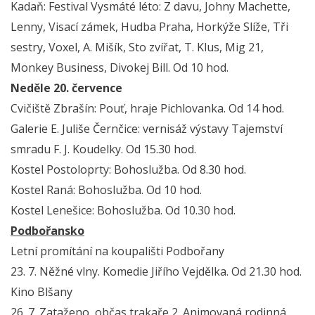
Kadaň: Festival Vysmáté léto: Z davu, Johny Machette,
Lenny, Visací zámek, Hudba Praha, Horkýže Slíže, Tři
sestry, Voxel, A. Mišík, Sto zvířat, T. Klus, Mig 21,
Monkey Business, Divokej Bill. Od 10 hod.
Neděle 20. července
Cvičiště Zbrašín: Pouť, hraje Pichlovanka. Od 14 hod.
Galerie E. Juliše Černčice: vernisáž výstavy Tajemství
smradu F. J. Koudelky. Od 15.30 hod.
Kostel Postoloprty: Bohoslužba. Od 8.30 hod.
Kostel Raná: Bohoslužba. Od 10 hod.
Kostel Lenešice: Bohoslužba. Od 10.30 hod.
Podbořansko
Letní promítání na koupališti Podbořany
23. 7. Něžné vlny. Komedie Jiřího Vejdělka. Od 21.30 hod.
Kino Blšany
26. 7. Zataženo, občas trakaře 2. Animovaná rodinná