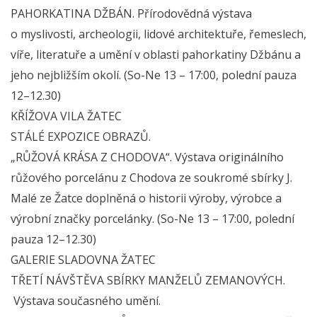
PAHORKATINA DŽBÁN. Přírodovědná výstava
o myslivosti, archeologii, lidové architektuře, řemeslech,
víře, literatuře a umění v oblasti pahorkatiny Džbánu a
jeho nejbližším okolí. (So-Ne 13 – 17:00, polední pauza
12–12.30)
KŘÍŽOVA VILA ŽATEC
STÁLÉ EXPOZICE OBRAZŮ.
„RŮŽOVÁ KRÁSA Z CHODOVA“. Výstava originálního
růžového porcelánu z Chodova ze soukromé sbírky J.
Malé ze Žatce doplněná o historii výroby, výrobce a
výrobní značky porcelánky. (So-Ne 13 – 17:00, polední
pauza 12–12.30)
GALERIE SLADOVNA ŽATEC
TŘETÍ NÁVŠTĚVA SBÍRKY MANŽELŮ ZEMANOVÝCH.
Výstava současného umění.