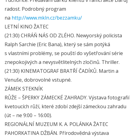
radost. Podrobný program
na
http://www.mkln.cz/bezzamku/
LETNÍ KINO ŽATEC
(21:30) CHRÁŇ NÁS OD ZLÉHO. Newyorský policista
Ralph Sarchie (Eric Bana), který se sám potýká
s vlastními problémy, se pouští do vyšetřování série
znepokojivých a nevysvětlitelných zločinů. Thriller.
(21:30) KINEMATOGRAF BRATŘÍ ČADÍKŮ. Martin a
Venuše, dobrovolné vstupné.
ZÁMEK STEKNÍK
RŮŽE – ŠPERKY ZÁMECKÉ ZAHRADY. Výstava fotografií
kvetoucích růží, které zdobí zdejší zámeckou zahradu
(út – ne 9:00 – 16:00).
REGIONÁLNÍ MUZEUM K. A. POLÁNKA ŽATEC
PAHORKATINA DŽBÁN. Přírodovědná výstava