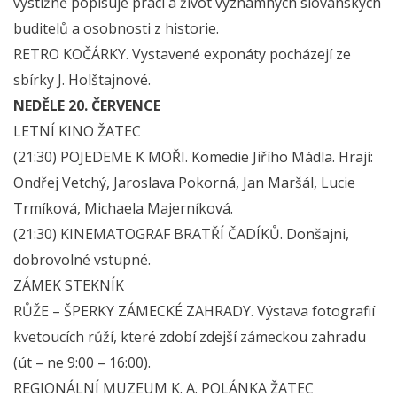
výstižně popisuje práci a život významných slovanských
buditelů a osobnosti z historie.
RETRO KOČÁRKY. Vystavené exponáty pocházejí ze
sbírky J. Holštajnové.
NEDĚLE 20. ČERVENCE
LETNÍ KINO ŽATEC
(21:30) POJEDEME K MOŘI. Komedie Jiřího Mádla. Hrají:
Ondřej Vetchý, Jaroslava Pokorná, Jan Maršál, Lucie
Trmíková, Michaela Majerníková.
(21:30) KINEMATOGRAF BRATŘÍ ČADÍKŮ. Donšajni,
dobrovolné vstupné.
ZÁMEK STEKNÍK
RŮŽE – ŠPERKY ZÁMECKÉ ZAHRADY. Výstava fotografií
kvetoucích růží, které zdobí zdejší zámeckou zahradu
(út – ne 9:00 – 16:00).
REGIONÁLNÍ MUZEUM K. A. POLÁNKA ŽATEC