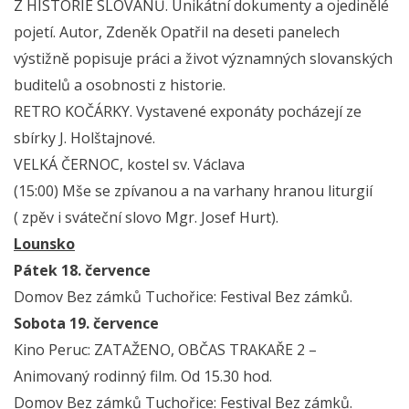
Z HISTORIE SLOVANŮ. Unikátní dokumenty a ojedinělé
pojetí. Autor, Zdeněk Opatřil na deseti panelech
výstižně popisuje práci a život významných slovanských
buditelů a osobnosti z historie.
RETRO KOČÁRKY. Vystavené exponáty pocházejí ze
sbírky J. Holštajnové.
VELKÁ ČERNOC, kostel sv. Václava
(15:00) Mše se zpívanou a na varhany hranou liturgií
( zpěv i sváteční slovo Mgr. Josef Hurt).
Lounsko
Pátek 18. července
Domov Bez zámků Tuchořice: Festival Bez zámků.
Sobota 19. července
Kino Peruc: ZATAŽENO, OBČAS TRAKAŘE 2 –
Animovaný rodinný film. Od 15.30 hod.
Domov Bez zámků Tuchořice: Festival Bez zámků.