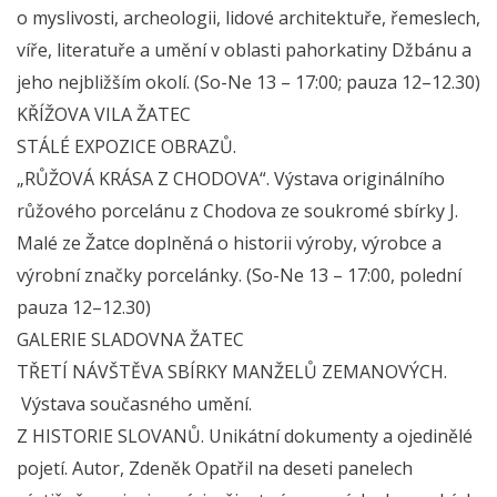
o myslivosti, archeologii, lidové architektuře, řemeslech,
víře, literatuře a umění v oblasti pahorkatiny Džbánu a
jeho nejbližším okolí. (So-Ne 13 – 17:00; pauza 12–12.30)
KŘÍŽOVA VILA ŽATEC
STÁLÉ EXPOZICE OBRAZŮ.
„RŮŽOVÁ KRÁSA Z CHODOVA“. Výstava originálního
růžového porcelánu z Chodova ze soukromé sbírky J.
Malé ze Žatce doplněná o historii výroby, výrobce a
výrobní značky porcelánky. (So-Ne 13 – 17:00, polední
pauza 12–12.30)
GALERIE SLADOVNA ŽATEC
TŘETÍ NÁVŠTĚVA SBÍRKY MANŽELŮ ZEMANOVÝCH.
Výstava současného umění.
Z HISTORIE SLOVANŮ. Unikátní dokumenty a ojedinělé
pojetí. Autor, Zdeněk Opatřil na deseti panelech