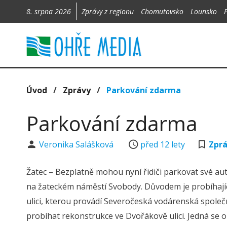
8. srpna 2026
Zprávy z regionu
Chomutovsko
Lounsko
Úvod
/
Zprávy
/
Parkování zdarma
Parkování zdarma
Veronika Salášková
před 12 lety
Zpr
Žatec – Bezplatně mohou nyní řidiči parkovat své au
na žateckém náměstí Svobody. Důvodem je probíhajíc
ulici, kterou provádí Severočeská vodárenská spole
probíhat rekonstrukce ve Dvořákově ulici. Jedná se o n