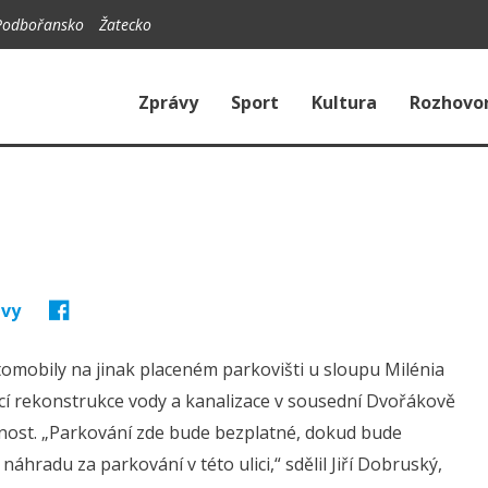
Podbořansko
Žatecko
Zprávy
Sport
Kultura
Rozhovo
ávy
tomobily na jinak placeném parkovišti u sloupu Milénia
í rekonstrukce vody a kanalizace v sousední Dvořákově
čnost. „Parkování zde bude bezplatné, dokud bude
áhradu za parkování v této ulici,“ sdělil Jiří Dobruský,