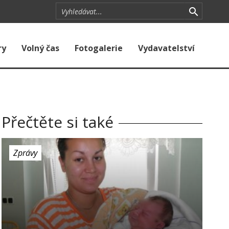
ry
Volný čas
Fotogalerie
Vydavatelství
Přečtěte si také
Zprávy