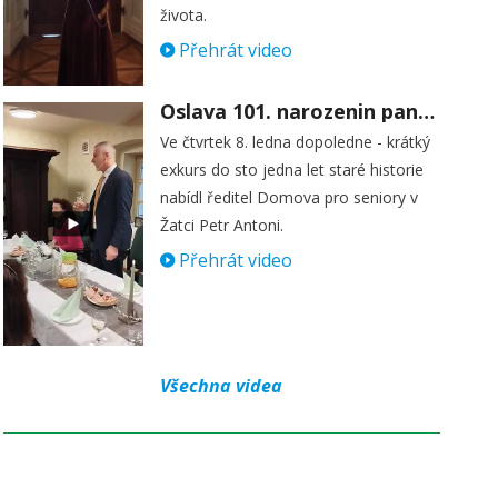
života.
Přehrát video
Oslava 101. narozenin paní Věry Skořepové
Ve čtvrtek 8. ledna dopoledne - krátký
exkurs do sto jedna let staré historie
nabídl ředitel Domova pro seniory v
Žatci Petr Antoni.
Přehrát video
Všechna videa