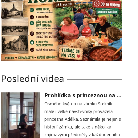
Poslední videa
Prohlídka s princeznou na zámku Stekník
Osmého května na zámku Stekník
malé i velké návštěvníky provázela
princezna Adélka. Seznámila je nejen s
historií zámku, ale také s několika
zajímavými předměty z každodenního