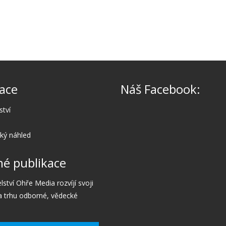
ace
Náš Facebook:
ství
cký náhled
é publikace
lství Ohře Media rozvíjí svoji
a trhu odborné, vědecké