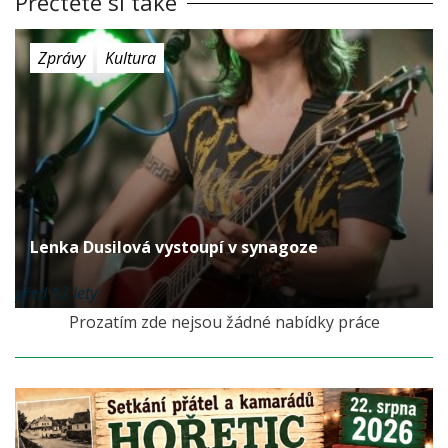
Přečtěte si také
Zprávy
Kultura
Lenka Dusilová vystoupí v synagoze
před 12 lety
Prozatím zde nejsou žádné nabídky práce