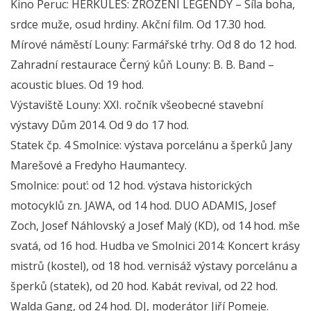
Kino Peruc: HERKULES: ZROZENÍ LEGENDY – Síla boha,
srdce muže, osud hrdiny. Akční film. Od 17.30 hod.
Mírové náměstí Louny: Farmářské trhy. Od 8 do 12 hod.
Zahradní restaurace Černý kůň Louny: B. B. Band –
acoustic blues. Od 19 hod.
Výstaviště Louny: XXI. ročník všeobecné stavební
výstavy Dům 2014. Od 9 do 17 hod.
Statek čp. 4 Smolnice: výstava porcelánu a šperků Jany
Marešové a Fredyho Haumantecy.
Smolnice: pouť: od 12 hod. výstava historických
motocyklů zn. JAWA, od 14 hod. DUO ADAMIS, Josef
Zoch, Josef Náhlovský a Josef Malý (KD), od 14 hod. mše
svatá, od 16 hod. Hudba ve Smolnici 2014: Koncert krásy
mistrů (kostel), od 18 hod. vernisáž výstavy porcelánu a
šperků (statek), od 20 hod. Kabát revival, od 22 hod.
Walda Gang, od 24 hod. DJ, moderátor Jiří Pomeje.