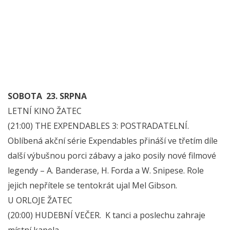
SOBOTA 23. SRPNA
LETNÍ KINO ŽATEC
(21:00) THE EXPENDABLES 3: POSTRADATELNÍ.
Oblíbená akční série Expendables přináší ve třetím díle
další výbušnou porci zábavy a jako posily nové filmové
legendy – A. Banderase, H. Forda a W. Snipese. Role
jejich nepřítele se tentokrát ujal Mel Gibson.
U ORLOJE ŽATEC
(20:00) HUDEBNÍ VEČER. K tanci a poslechu zahraje
místní kapela.