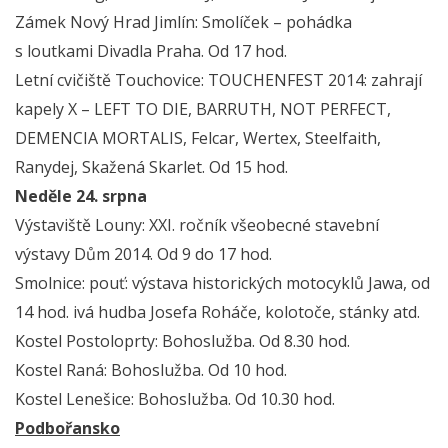
Zámek Nový Hrad Jimlín: Smolíček – pohádka
s loutkami Divadla Praha. Od 17 hod.
Letní cvičiště Touchovice: TOUCHENFEST 2014: zahrají
kapely X – LEFT TO DIE, BARRUTH, NOT PERFECT,
DEMENCIA MORTALIS, Felcar, Wertex, Steelfaith,
Ranydej, Skažená Skarlet. Od 15 hod.
Neděle 24. srpna
Výstaviště Louny: XXI. ročník všeobecné stavební
výstavy Dům 2014. Od 9 do 17 hod.
Smolnice: pouť: výstava historických motocyklů Jawa, od
14 hod. ivá hudba Josefa Roháče, kolotoče, stánky atd.
Kostel Postoloprty: Bohoslužba. Od 8.30 hod.
Kostel Raná: Bohoslužba. Od 10 hod.
Kostel Lenešice: Bohoslužba. Od 10.30 hod.
Podbořansko