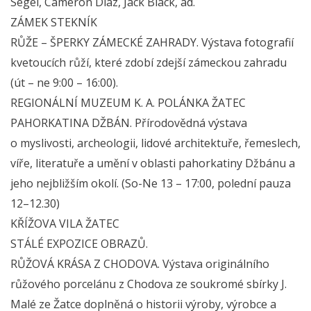
Segel, Cameron Diaz, Jack Black, ad.
ZÁMEK STEKNÍK
RŮŽE – ŠPERKY ZÁMECKÉ ZAHRADY. Výstava fotografií
kvetoucích růží, které zdobí zdejší zámeckou zahradu
(út – ne 9:00 – 16:00).
REGIONÁLNÍ MUZEUM K. A. POLÁNKA ŽATEC
PAHORKATINA DŽBÁN. Přírodovědná výstava
o myslivosti, archeologii, lidové architektuře, řemeslech,
víře, literatuře a umění v oblasti pahorkatiny Džbánu a
jeho nejbližším okolí. (So-Ne 13 – 17:00, polední pauza
12–12.30)
KŘÍŽOVA VILA ŽATEC
STÁLÉ EXPOZICE OBRAZŮ.
RŮŽOVÁ KRÁSA Z CHODOVA. Výstava originálního
růžového porcelánu z Chodova ze soukromé sbírky J.
Malé ze Žatce doplněná o historii výroby, výrobce a