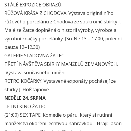
STÁLÉ EXPOZICE OBRAZŮ.
RŮŽOVÁ KRÁSA Z CHODOVA. Výstava originálního
růžového porcelánu z Chodova ze soukromé sbírky J.
Malé ze Žatce doplněná o historii výroby, výrobce a
výrobní značky porcelánky. (So-Ne 13 – 17:00, polední
pauza 12–12.30)
GALERIE SLADOVNA ŽATEC
TŘETÍ NÁVŠTĚVA SBÍRKY MANŽELŮ ZEMANOVÝCH.
Výstava současného umění.
RETRO KOČÁRKY. Vystavené exponáty pocházejí ze
sbírky J. Holštajnové.
NEDĚLE 24. SRPNA
LETNÍ KINO ŽATEC
(21:00) SEX TAPE. Komedie o páru, který si rutinní
manželství okoření lechtivou nahrávkou . Hrají: Jason