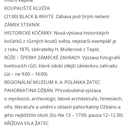
KOUPALIŠTĚ KLUČEK
(21:00) BLACK & WHITE. Zábava pod širým nebem.
ZÁMEK STEKNÍK
HISTORICKÉ KOČÁRKY. Nová výstava historických
kočárků z různých koutů světa, nejstarší exemplář je
z roku 1875, sběratelky H. Müllerové z Teplic.
RŮŽE – ŠPERKY ZÁMECKÉ ZAHRADY. Výstava fotografií
kvetoucích růží, které zdobí zdejší zámeckou zahradu
(út – ne 9:00 – 16:00).
REGIONÁLNÍ MUZEUM K. A. POLÁNKA ŽATEC
PAHORKATINA DŽBÁN. Přírodovědná výstava
o myslivosti, archeologii, lidové architektuře, řemeslech,
víře, literatuře a umění v oblasti pahorkatiny Džbánu a
jeho nejbližším okolí. (So-Ne 13 – 17:00; pauza 12–12.30)
KŘÍŽOVA VILA ŽATEC