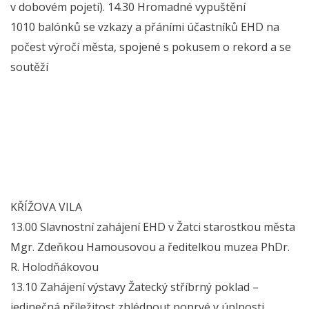
v dobovém pojetí). 14.30 Hromadné vypuštění
1010 balónků se vzkazy a přáními účastníků EHD na
počest výročí města, spojené s pokusem o rekord a se
soutěží
KŘÍŽOVA VILA
13.00 Slavnostní zahájení EHD v Žatci starostkou města
Mgr. Zdeňkou Hamousovou a ředitelkou muzea PhDr.
R. Holodňákovou
13.10 Zahájení výstavy Žatecký stříbrný poklad –
jedinečná příležitost zhlédnout poprvé v úplnosti