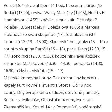
Peruc: Dožínky. Zahájení 11 hod., hl. scéna: Turbo (12),
Rodáci (13.20), revival Waldy Matušky (14.05), Holki s H.
Hamplovou (14.55), zpěváci z muzikálu Děti ráje (P.
Poláček, B. Slezáček, P. Doležalová 16.05) a Marcela
Holanová se svou skupinou (17), fotbalové hřiště:
Lounská 13 (13 – 15.00), Kladenské heligonky (15 – 16) a
country skupina Parťáci (16 – 18), park: šerm (12.30, 15,
17), sokolníci (12.50, 15.30), kouzelník Pavel Kožíšek
s Hankou Mašlíkovou (13.30 – 14.30), pohádka (14.30,
16.30) a živá medvíďata (15 – 17).
Městská knihovna Louny: Tak trochu jiný koncert –
kapely Furt Rovně a Inventra Storca. Od 19 hod.
Louny: Dny evropského dědictví, otevřené památky:
Kostel sv. Mikuláše, Oblastní muzeum, Muzeum
Zkamenělý les, Kostel 14 sv. Pomocníků, vodárenská