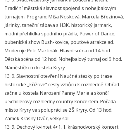
Tradiční městská slavnost spojená s nohejbalovým
turnajem. Program: Míša Nosková, Marcela Březinová,
Járinky, taneční zábava s H3K, historický jarmark,
módní přehlídka spodního prádla, Power of Dance,
bubenická show Bush-kovice, pouťové atrakce ad.
Moderuje Petr Martinák. Hlavní scéna od 14 hod.
Dětská scéna od 12 hod. Nohejbalový turnaj od 9 hod.
Náměstíčko u kostela Kryry
13. 9. Slavnostní otevření Naučné stezky po trase
historické „křížové“ cesty vzhůru k rozhledně. Obřad
začne u kostela Narození Panny Marie a skončí
u Schillerovy rozhledny country koncertem. Pořádá
město Kryry ve spolupráci se ZŠ Kryry. Od 13 hod.
Zámek Krásný Dvůr, velký sál
13. 9. Dechový kvintet 4+1. 1. krásnodvorský koncert