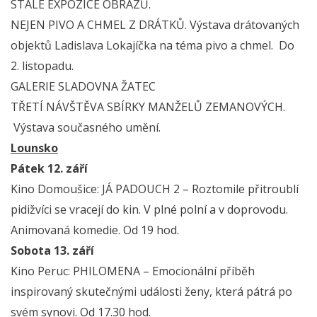
STÁLÉ EXPOZICE OBRAZŮ.
NEJEN PIVO A CHMEL Z DRÁTKŮ. Výstava drátovaných
objektů Ladislava Lokajíčka na téma pivo a chmel. Do
2. listopadu.
GALERIE SLADOVNA ŽATEC
TŘETÍ NÁVŠTĚVA SBÍRKY MANŽELŮ ZEMANOVÝCH.
Výstava současného umění.
Lounsko
Pátek 12. září
Kino Domoušice: JÁ PADOUCH 2 – Roztomile přitroublí
pidižvíci se vracejí do kin. V plné polní a v doprovodu.
Animovaná komedie. Od 19 hod.
Sobota 13. září
Kino Peruc: PHILOMENA – Emocionální příběh
inspirovaný skutečnými události ženy, která pátrá po
svém synovi. Od 17.30 hod.