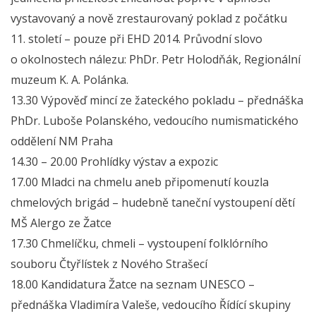
vystavovaný a nově zrestaurovaný poklad z počátku
11. století – pouze při EHD 2014. Průvodní slovo
o okolnostech nálezu: PhDr. Petr Holodňák, Regionální
muzeum K. A. Polánka.
13.30 Výpověď mincí ze žateckého pokladu – přednáška
PhDr. Luboše Polanského, vedoucího numismatického
oddělení NM Praha
14.30 – 20.00 Prohlídky výstav a expozic
17.00 Mladci na chmelu aneb připomenutí kouzla
chmelových brigád – hudebně taneční vystoupení dětí
MŠ Alergo ze Žatce
17.30 Chmelíčku, chmeli – vystoupení folklórního
souboru Čtyřlístek z Nového Strašecí
18.00 Kandidatura Žatce na seznam UNESCO –
přednáška Vladimíra Valeše, vedoucího Řídící skupiny