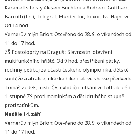
Karamell s hosty Alešem Brichtou a Andreou Gotthard,
Barruth (Ln.), Telegraf, Murder Inc, Roxor, Iva Hajnové.
Od 14 hod.
Vernerův mlýn Brloh: Otevřeno do 28. 9. o víkendech od
11 do 17 hod.
ZŠ Postoloprty na Draguši: Slavnostní otevření
multifunkčního hřiště. Od 9 hod. přestřižení pásky,
rodinný pětiboj za účasti českého olympionika, dětské
soutěže a atrakce, ukázka biketrialové showe předvede
Tomáš Zedek, mistr ČR, exhibiční utkání ve fotbale dětí
1. stupně ZŠ proti maminkám a děti druhého stupně
proti tatínkům.
Neděle 14. září
Vernerův mlýn Brloh: Otevřeno do 28. 9. o víkendech od
11 do 17 hod.