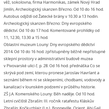
věž, sokolovna, firma Harmonikas, zámek Nový Hrad
Jimlín, Archeologický skanzen Březno. Od 10 do 16 hod.
Autobus odjíždí od Žatecké brány v 10.30 a 13 hodin.
Archeologický skanzen Březno: Dny evropského
dědictví. Od 10 do 17 hod. Komentované prohlídky od
11, 12.30, 13.30 a 15 hod.
Oblastní muzeum Louny: Dny evropského dědictví
2014. Od 10 do 16 hod. zpřístupněny běžně nepřístupné
sklepní prostory v administrativní budově muzea
v Pivovarské ulici č. p. 28. Od 16 hod. přednáška Co se
skrývá pod zemí, kterou pronese Jaroslav Havrlant a
seznámí během ní se sklepeními, chodbami, vodovody a
kanalizací v lounském podzemí v průběhu historie.
ZŠ J.A. Komenského Louny: Běh naděje. Od 10 hod.
Letní cvičiště Zbrašín: III. ročník ratafestu Kláskův
Zbrašín: Kočkuzblajz (Ln.), Bonneville, Orient, Abi Gail,