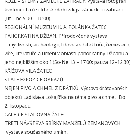
RŮŽE – ŠPERKY ZÁMECKÉ ZAHRADY. Výstava fotografií
kvetoucích růží, které zdobí zdejší zámeckou zahradu
(út – ne 9:00 – 16:00).
REGIONÁLNÍ MUZEUM K. A. POLÁNKA ŽATEC
PAHORKATINA DŽBÁN. Přírodovědná výstava
o myslivosti, archeologii, lidové architektuře, řemeslech,
víře, literatuře a umění v oblasti pahorkatiny Džbánu a
jeho nejbližším okolí. (So-Ne 13 – 17:00; pauza 12–12.30)
KŘÍŽOVA VILA ŽATEC
STÁLÉ EXPOZICE OBRAZŮ.
NEJEN PIVO A CHMEL Z DRÁTKŮ. Výstava drátovaných
objektů Ladislava Lokajíčka na téma pivo a chmel. Do
2. listopadu.
GALERIE SLADOVNA ŽATEC
TŘETÍ NÁVŠTĚVA SBÍRKY MANŽELŮ ZEMANOVÝCH.
Výstava současného umění.