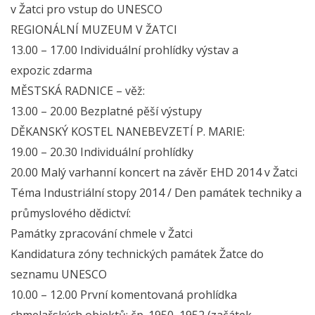
v Žatci pro vstup do UNESCO
REGIONÁLNÍ MUZEUM V ŽATCI
13.00 – 17.00 Individuální prohlídky výstav a
expozic zdarma
MĚSTSKÁ RADNICE – věž:
13.00 – 20.00 Bezplatné pěší výstupy
DĚKANSKÝ KOSTEL NANEBEVZETÍ P. MARIE:
19.00 – 20.30 Individuální prohlídky
20.00 Malý varhanní koncert na závěr EHD 2014 v Žatci
Téma Industriální stopy 2014 / Den památek techniky a
průmyslového dědictví:
Památky zpracování chmele v Žatci
Kandidatura zóny technických památek Žatce do
seznamu UNESCO
10.00 – 12.00 První komentovaná prohlídka
chmelařských objektů: čp. 1950, 1952 (začátek