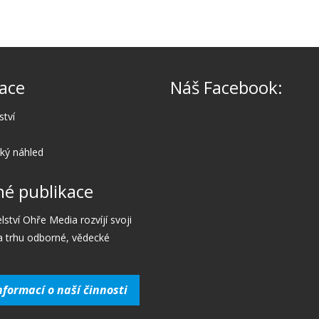
ace
Náš Facebook:
ství
cký náhled
é publikace
lství Ohře Media rozvíjí svoji
a trhu odborné, vědecké
nformací o naší činnosti