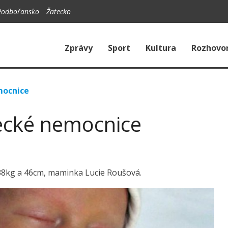
Podbořansko
Žatecko
Zprávy
Sport
Kultura
Rozhovo
mocnice
ecké nemocnice
 2,38kg a 46cm, maminka Lucie Roušová.