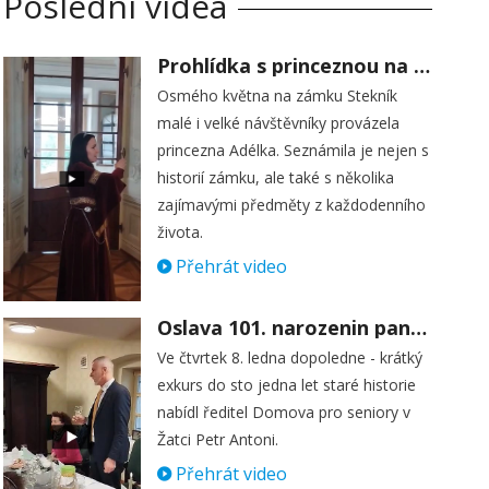
Poslední videa
Prohlídka s princeznou na zámku Stekník
Osmého května na zámku Stekník
malé i velké návštěvníky provázela
princezna Adélka. Seznámila je nejen s
historií zámku, ale také s několika
zajímavými předměty z každodenního
života.
Přehrát video
Oslava 101. narozenin paní Věry Skořepové
Ve čtvrtek 8. ledna dopoledne - krátký
exkurs do sto jedna let staré historie
nabídl ředitel Domova pro seniory v
Žatci Petr Antoni.
Přehrát video