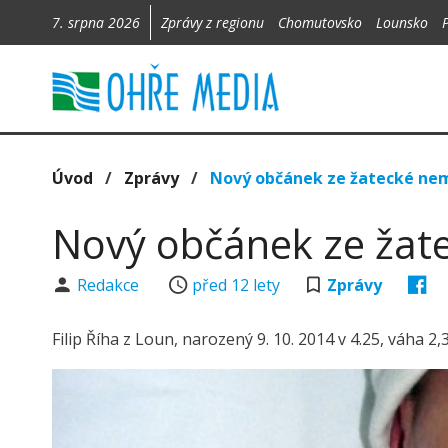
7. srpna 2026
Zprávy z regionu
Chomutovsko
Lounsko
Úvod
/
Zprávy
/
Nový občánek ze žatecké ne
Nový občánek ze žat
Redakce
před 12 lety
Zprávy
Filip Říha z Loun, narozený 9. 10. 2014 v 4.25, váha