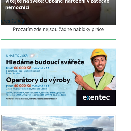
Vítejte na světě: Občánci narození v žatecké
nemocnici
před 12 lety
Prozatím zde nejsou žádné nabídky práce