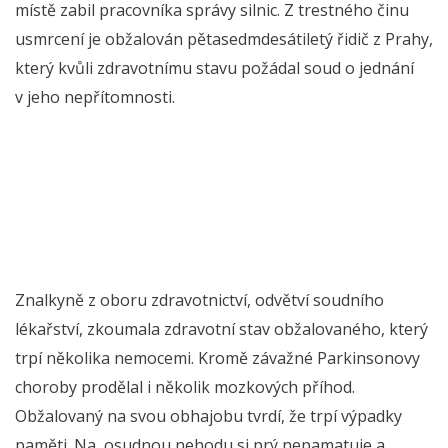
místě zabil pracovníka správy silnic. Z trestného činu
usmrcení je obžalován pětasedmdesátiletý řidič z Prahy,
který kvůli zdravotnímu stavu požádal soud o jednání
v jeho nepřítomnosti.
Znalkyně z oboru zdravotnictví, odvětví soudního
lékařství, zkoumala zdravotní stav obžalovaného, který
trpí několika nemocemi. Kromě závažné Parkinsonovy
choroby prodělal i několik mozkových příhod.
Obžalovaný na svou obhajobu tvrdí, že trpí výpadky
paměti. Na osudnou nehodu si prý nepamatuje a