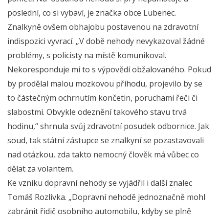
poslední, co si vybaví, je značka obce Lubenec.
Znalkyně ovšem obhajobu postavenou na zdravotní
indispozici vyvrací. „V době nehody nevykazoval žádné
problémy, s policisty na místě komunikoval.
Nekoresponduje mi to s výpovědí obžalovaného. Pokud
by prodělal malou mozkovou příhodu, projevilo by se
to částečným ochrnutím končetin, poruchami řeči či
slabostmi. Obvykle odeznění takového stavu trvá
hodinu,“ shrnula svůj zdravotní posudek odbornice. Jak
soud, tak státní zástupce se znalkyní se pozastavovali
nad otázkou, zda takto nemocný člověk má vůbec co
dělat za volantem.
Ke vzniku dopravní nehody se vyjádřil i další znalec
Tomáš Rozlivka. „Dopravní nehodě jednoznačně mohl
zabránit řidič osobního automobilu, kdyby se plně