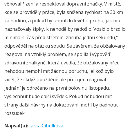
věnoval řízení a respektoval dopravní značky. V místě,
kde se prováděly práce, byla snížena rychlost na 30 km
za hodinu, a pokud by uhnul do levého pruhu, jak mu
naznačovaly šipky, k nehodě by nedošlo. Vozidlo brzdilo
minimální čas před střetem, zhruba jednu sekundu,“
odpověděl na otázku soudu. Se závěrem, že obžalovaný
reagoval na vzniklý problém, se spojila i výpověď
zdravotní znalkyně, která uvedla, že obžalovaný před
nehodou nemohl mít žádnou poruchu, jelikož bylo
vidět, že i když opožděně ale přeci jen reagoval.
Jednání je odročeno na první polovinu listopadu,
vyslechnut bude další svědek. Pokud nebudou mít
strany další návrhy na dokazování, mohl by padnout
rozsudek.
Napsal(a):
Jarka Cibulková