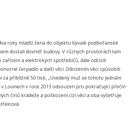
o dva roky mladší žena do objektu bývalé podbořanské
bem dostali dovnitř budovy. V různých prostorách tam
 zařízení a elektrických spotřebičů, dále odcizili
onorné čerpadlo a další věci. Odcizením věcí způsobili
 za přibližně 50 tisíc. „Uvedený muž se tohoto jednání
 v Lounech v roce 2013 odsouzen pro pokračující přečin
tných činů krádeže a poškození cizí věci a oba vyšetřuje
třelcová.