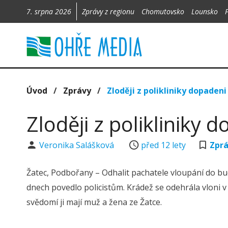
7. srpna 2026
Zprávy z regionu
Chomutovsko
Lounsko
Úvod
/
Zprávy
/
Zloději z polikliniky dopadeni
Zloději z polikliniky 
Veronika Salášková
před 12 lety
Zpr
Žatec, Podbořany – Odhalit pachatele vloupání do bu
dnech povedlo policistům. Krádež se odehrála vloni v ř
svědomí ji mají muž a žena ze Žatce.