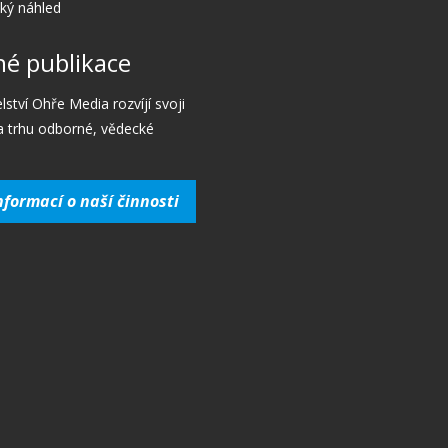
cký náhled
é publikace
lství Ohře Media rozvíjí svoji
a trhu odborné, vědecké
nformací o naší činnosti