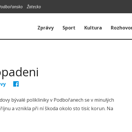
Podbořansko
Žatecko
Zprávy
Sport
Kultura
Rozhovo
dopadeni
ávy
dovy bývalé polikliniky v Podbořanech se v minulých
íjnu a vznikla při ní škoda okolo sto tisíc korun. Na