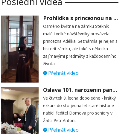
Poslední videa
Prohlídka s princeznou na zámku Stekník
Osmého května na zámku Stekník
malé i velké návštěvníky provázela
princezna Adélka. Seznámila je nejen s
historií zámku, ale také s několika
zajímavými předměty z každodenního
života.
Přehrát video
Oslava 101. narozenin paní Věry Skořepové
Ve čtvrtek 8. ledna dopoledne - krátký
exkurs do sto jedna let staré historie
nabídl ředitel Domova pro seniory v
Žatci Petr Antoni.
Přehrát video