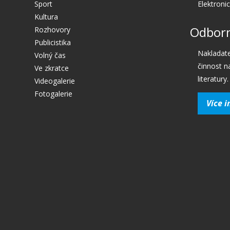
Sport
Elektroni
Kultura
Odborn
Rozhovory
Publicistika
Nakladate
Volný čas
činnost n
Ve zkratce
literatury.
Videogalerie
Fotogalerie
Více i