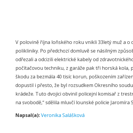
V polovině října loňského roku vnikli 33letý muž a 
polikliniky. Po předchozí domluvě se násilným způso
odřezali a odcizili elektrické kabely od zdravotnického
počítačovou techniku, z garáže pak tři horská kola, p
škodu za bezmála 40 tisíc korun, poškozením zařízení
dopustil i přesto, že byl rozsudkem Okresního soudu
krádeže. Tuto dvojici obvinil policejní komisař z tres
na svobodě,“ sdělila mluvčí lounské policie Jaromíra S
Napsal(a):
Veronika Salášková