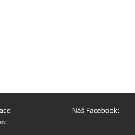
ace
Náš Facebook:
ství