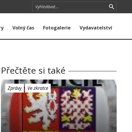
ry
Volný čas
Fotogalerie
Vydavatelství
Přečtěte si také
Zprávy
Ve zkratce