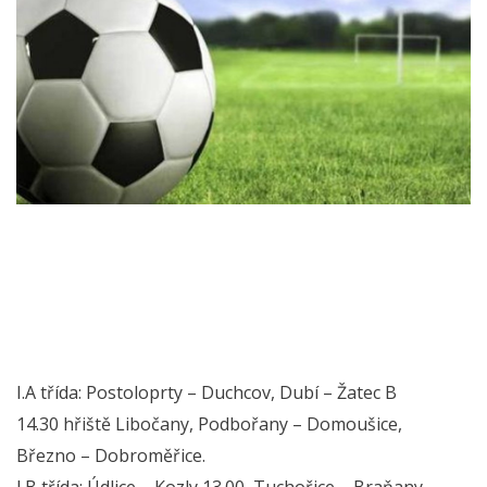
I.A třída: Postoloprty – Duchcov, Dubí – Žatec B
14.30 hřiště Libočany, Podbořany – Domoušice,
Březno – Dobroměřice.
I.B třída: Údlice – Kozly 13.00, Tuchořice – Braňany