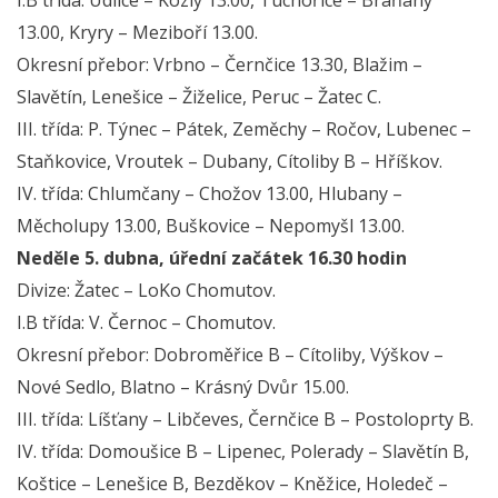
13.00, Kryry – Meziboří 13.00.
Okresní přebor: Vrbno – Černčice 13.30, Blažim –
Slavětín, Lenešice – Žiželice, Peruc – Žatec C.
III. třída: P. Týnec – Pátek, Zeměchy – Ročov, Lubenec –
Staňkovice, Vroutek – Dubany, Cítoliby B – Hříškov.
IV. třída: Chlumčany – Chožov 13.00, Hlubany –
Měcholupy 13.00, Buškovice – Nepomyšl 13.00.
Neděle 5. dubna, úřední začátek 16.30 hodin
Divize: Žatec – LoKo Chomutov.
I.B třída: V. Černoc – Chomutov.
Okresní přebor: Dobroměřice B – Cítoliby, Výškov –
Nové Sedlo, Blatno – Krásný Dvůr 15.00.
III. třída: Líšťany – Libčeves, Černčice B – Postoloprty B.
IV. třída: Domoušice B – Lipenec, Polerady – Slavětín B,
Koštice – Lenešice B, Bezděkov – Kněžice, Holedeč –