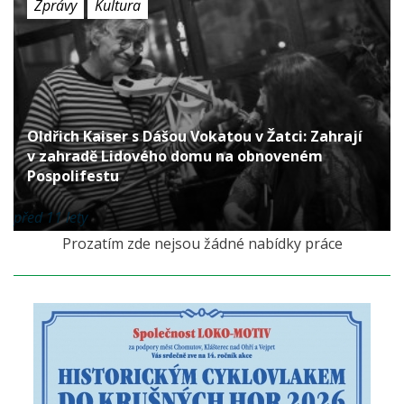
Zprávy
Kultura
Oldřich Kaiser s Dášou Vokatou v Žatci: Zahrají
v zahradě Lidového domu na obnoveném
Pospolifestu
před 11 lety
Prozatím zde nejsou žádné nabídky práce