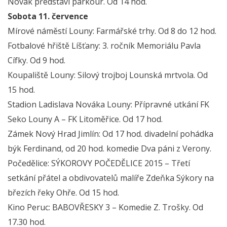
Novák představí parkour. Od 14 hod.
Sobota 11. července
Mírové náměstí Louny: Farmářské trhy. Od 8 do 12 hod.
Fotbalové hřiště Líšťany: 3. ročník Memoriálu Pavla
Cífky. Od 9 hod.
Koupaliště Louny: Silový trojboj Lounská mrtvola. Od
15 hod.
Stadion Ladislava Nováka Louny: Přípravné utkání FK
Seko Louny A – FK Litoměřice. Od 17 hod.
Zámek Nový Hrad Jimlín: Od 17 hod. divadelní pohádka
býk Ferdinand, od 20 hod. komedie Dva páni z Verony.
Počedělice: SÝKOROVY POČEDĚLICE 2015 – Třetí
setkání přátel a obdivovatelů malíře Zdeňka Sýkory na
březích řeky Ohře. Od 15 hod.
Kino Peruc: BABOVŘESKY 3 – Komedie Z. Trošky. Od
17.30 hod.