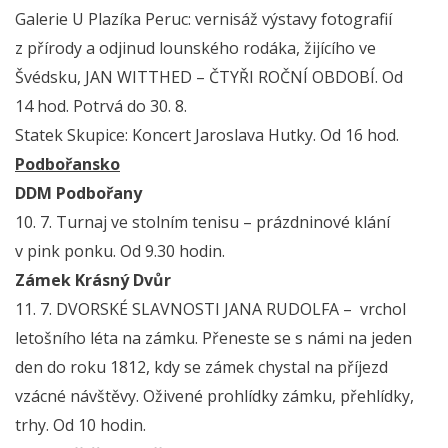
Galerie U Plazíka Peruc: vernisáž výstavy fotografií
z přírody a odjinud lounského rodáka, žijícího ve
Švédsku, JAN WITTHED – ČTYŘI ROČNÍ OBDOBÍ. Od
14 hod. Potrvá do 30. 8.
Statek Skupice: Koncert Jaroslava Hutky. Od 16 hod.
Podbořansko
DDM Podbořany
10. 7. Turnaj ve stolním tenisu – prázdninové klání
v pink ponku. Od 9.30 hodin.
Zámek Krásný Dvůr
11. 7. DVORSKÉ SLAVNOSTI JANA RUDOLFA – vrchol
letošního léta na zámku. Přeneste se s námi na jeden
den do roku 1812, kdy se zámek chystal na příjezd
vzácné návštěvy. Oživené prohlídky zámku, přehlídky,
trhy. Od 10 hodin.