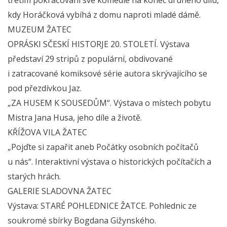
kdy Horáčková vybíhá z domu naproti mladé dámě.
MUZEUM ŽATEC
OPRÁSKI SČESKÍ HISTORJE 20. STOLETÍ. Výstava
představí 29 stripů z populární, obdivované
i zatracované komiksové série autora skrývajícího se
pod přezdívkou Jaz.
„ZA HUSEM K SOUSEDŮM“. Výstava o místech pobytu
Mistra Jana Husa, jeho díle a životě.
KŘÍŽOVA VILA ŽATEC
„Pojďte si zapařit aneb Počátky osobních počítačů
u nás“. Interaktivní výstava o historických počítačích a
starých hrách.
GALERIE SLADOVNA ŽATEC
Výstava: STARÉ POHLEDNICE ŽATCE. Pohlednic ze
soukromé sbírky Bogdana Gižynského.