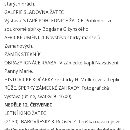
starých hrách.
GALERIE SLADOVNA ŽATEC
Výstava: STARÉ POHLEDNICE ŽATCE. Pohlednic ze
soukromé sbírky Bogdana Gižynského.
AFRICKÉ UMĚNÍ. 4. Návštěva sbírky manželů
Zemanových.
ZÁMEK STEKNÍK
OBRAZY IGNÁCE RAABA. V zámecké kapli Navštívení
Panny Marie.
HISTORICKÉ KOČÁRKY ze sbírky H. Mullerové z Teplic.
RŮŽE, ŠPERKY ZÁMECKÉ ZAHRADY. Fotografická
výstava (út-ne, svátky: 9–16.00).
NEDĚLE 12. ČERVENEC
LETNÍ KINO ŽATEC
(21:30) BABOVŘESKY 3. Režisér Z. Troška navazuje ve
třetím pokračování své komedie na konec druhého dílu,