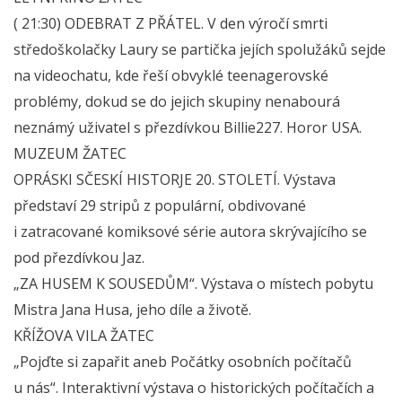
( 21:30) ODEBRAT Z PŘÁTEL. V den výročí smrti
středoškolačky Laury se partička jejích spolužáků sejde
na videochatu, kde řeší obvyklé teenagerovské
problémy, dokud se do jejich skupiny nenabourá
neznámý uživatel s přezdívkou Billie227. Horor USA.
MUZEUM ŽATEC
OPRÁSKI SČESKÍ HISTORJE 20. STOLETÍ. Výstava
představí 29 stripů z populární, obdivované
i zatracované komiksové série autora skrývajícího se
pod přezdívkou Jaz.
„ZA HUSEM K SOUSEDŮM“. Výstava o místech pobytu
Mistra Jana Husa, jeho díle a životě.
KŘÍŽOVA VILA ŽATEC
„Pojďte si zapařit aneb Počátky osobních počítačů
u nás“. Interaktivní výstava o historických počítačích a