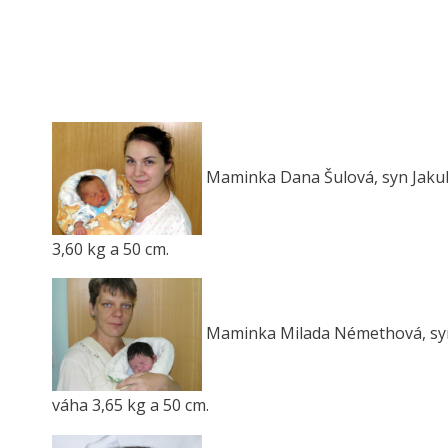
Maminka Dana Šulová, syn Jakub F
3,60 kg a 50 cm.
Maminka Milada Némethová, syn J
váha 3,65 kg a 50 cm.