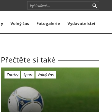
ry
Volný čas
Fotogalerie
Vydavatelství
Přečtěte si také
Zprávy
Sport
Volný čas