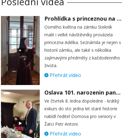
Poslední videa
Prohlídka s princeznou na zámku Stekník
Osmého května na zámku Stekník
malé i velké návštěvníky provázela
princezna Adélka. Seznámila je nejen s
historií zámku, ale také s několika
zajímavými předměty z každodenního
života.
Přehrát video
Oslava 101. narozenin paní Věry Skořepové
Ve čtvrtek 8. ledna dopoledne - krátký
exkurs do sto jedna let staré historie
nabídl ředitel Domova pro seniory v
Žatci Petr Antoni.
Přehrát video