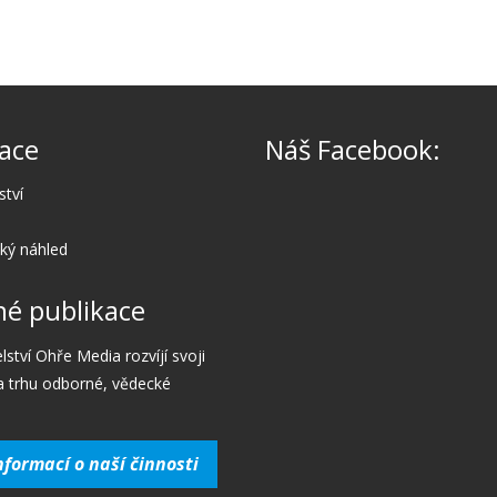
ace
Náš Facebook:
ství
cký náhled
é publikace
lství Ohře Media rozvíjí svoji
a trhu odborné, vědecké
nformací o naší činnosti