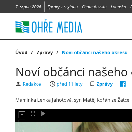
7. srpna 2026
Zprávy z regionu
Chomutovsko
Lounsko
Úvod
/
Zprávy
/
Noví občánci našeho okresu
Noví občánci našeho
Redakce
před 11 lety
Zprávy
Maminka Lenka Jahotová, syn Matěj Kořán ze Žatce, na