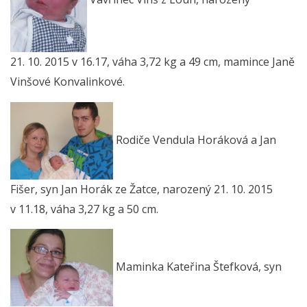
21. 10. 2015 v 16.17, váha 3,72 kg a 49 cm, mamince Janě
Vinšové Konvalinkové.
Rodiče Vendula Horáková a Jan
Fišer, syn Jan Horák ze Žatce, narozený 21. 10. 2015
v 11.18, váha 3,27 kg a 50 cm.
Maminka Kateřina Štefková, syn