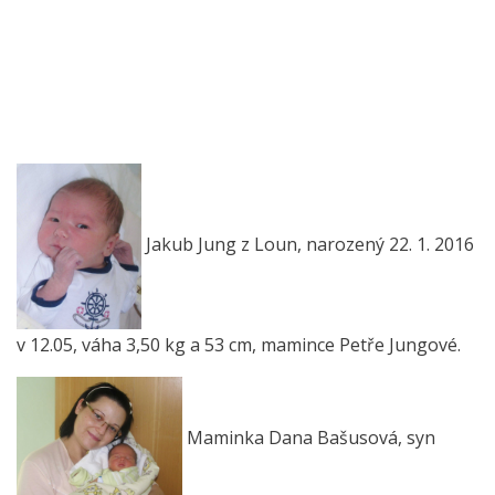
Jakub Jung z Loun, narozený 22. 1. 2016
v 12.05, váha 3,50 kg a 53 cm, mamince Petře Jungové.
Maminka Dana Bašusová, syn