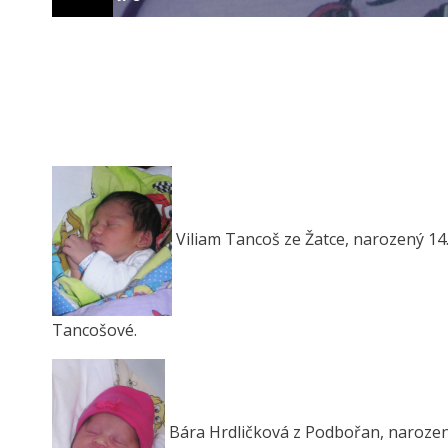
Viliam Tancoš ze Žatce, narozený 14.
Tancošové.
Bára Hrdličková z Podbořan, narozená