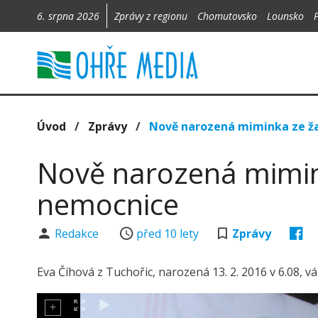
6. srpna 2026
Zprávy z regionu
Chomutovsko
Lounsko
Úvod
/
Zprávy
/
Nově narozená miminka ze ž
Nově narozená mimin
nemocnice
Redakce
před 10 lety
Zprávy
Eva Číhová z Tuchořic, narozená 13. 2. 2016 v 6.08, 