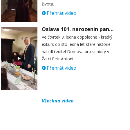
života.
Přehrát video
Oslava 101. narozenin paní Věry Skořepové
Ve čtvrtek 8. ledna dopoledne - krátký
exkurs do sto jedna let staré historie
nabídl ředitel Domova pro seniory v
Žatci Petr Antoni.
Přehrát video
Všechna videa