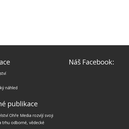
ace
Náš Facebook:
ství
cký náhled
é publikace
lství Ohře Media rozvíjí svoji
a trhu odborné, vědecké