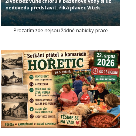
Život bez vůně chloru a bazénové vody si už
nedovedu představit, říká plavec Vítek
před 10 lety
Prozatím zde nejsou žádné nabídky práce