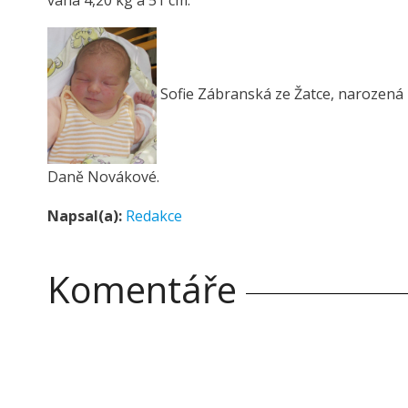
váha 4,20 kg a 51 cm.
Sofie Zábranská ze Žatce, narozená 1
Daně Novákové.
Napsal(a):
Redakce
Komentáře