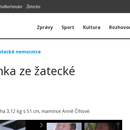
Podbořansko
Žatecko
Zprávy
Sport
Kultura
Rozhovo
atecké nemocnice
ka ze žatecké
váha 3,12 kg s 51 cm, mamince Anně Číhové.