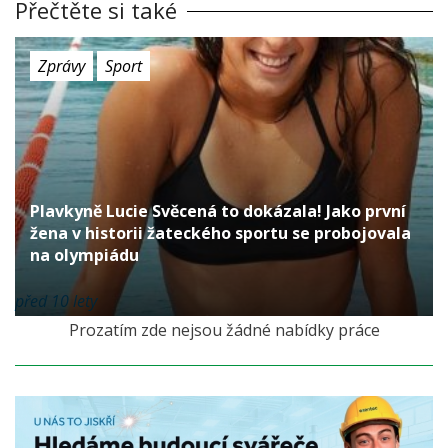
Přečtěte si také
Zprávy
Sport
Plavkyně Lucie Svěcená to dokázala! Jako první
žena v historii žateckého sportu se probojovala
na olympiádu
před 10 lety
Prozatím zde nejsou žádné nabídky práce