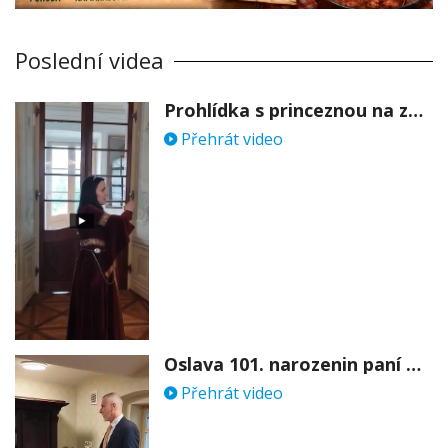
Poslední videa
Prohlídka s princeznou na zámku Stekník
Přehrát video
Oslava 101. narozenin paní Věry Skořepové
Přehrát video