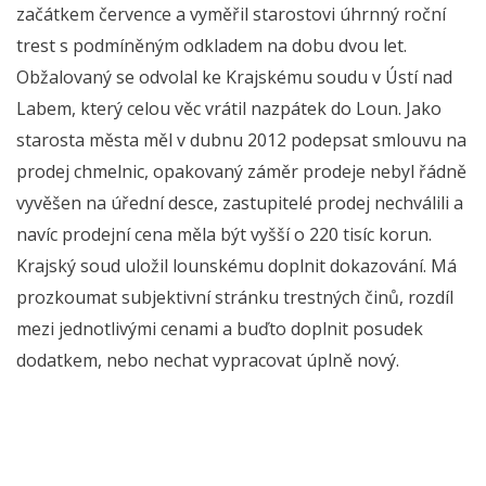
začátkem července a vyměřil starostovi úhrnný roční
trest s podmíněným odkladem na dobu dvou let.
Obžalovaný se odvolal ke Krajskému soudu v Ústí nad
Labem, který celou věc vrátil nazpátek do Loun. Jako
starosta města měl v dubnu 2012 podepsat smlouvu na
prodej chmelnic, opakovaný záměr prodeje nebyl řádně
vyvěšen na úřední desce, zastupitelé prodej nechválili a
navíc prodejní cena měla být vyšší o 220 tisíc korun.
Krajský soud uložil lounskému doplnit dokazování. Má
prozkoumat subjektivní stránku trestných činů, rozdíl
mezi jednotlivými cenami a buďto doplnit posudek
dodatkem, nebo nechat vypracovat úplně nový.