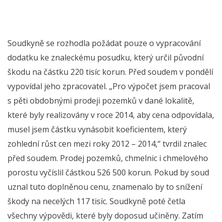
Soudkyně se rozhodla požádat pouze o vypracování
dodatku ke znaleckému posudku, který určil původní
škodu na částku 220 tisíc korun. Před soudem v pondělí
vypovídal jeho zpracovatel. „Pro výpočet jsem pracoval
s pěti obdobnými prodeji pozemků v dané lokalitě,
které byly realizovány v roce 2014, aby cena odpovídala,
musel jsem částku vynásobit koeficientem, který
zohlední růst cen mezi roky 2012 – 2014,“ tvrdil znalec
před soudem. Prodej pozemků, chmelnic i chmelového
porostu vyčíslil částkou 526 500 korun. Pokud by soud
uznal tuto doplněnou cenu, znamenalo by to snížení
škody na necelých 117 tisíc. Soudkyně poté četla
všechny výpovědi, které byly doposud učiněny. Zatím