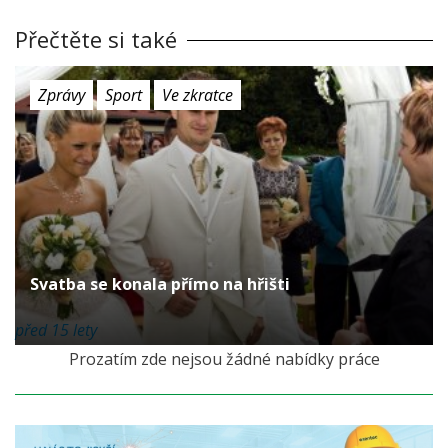
Přečtěte si také
Zprávy
Sport
Ve zkratce
Svatba se konala přímo na hřišti
před 15 lety
Prozatím zde nejsou žádné nabídky práce