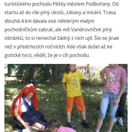
turistického pochodu Pěšky městem Podbořany. Od
startu až do cíle plný úkolů, zábavy a mlsání. Trasa
dlouhá 4 km dávala sice některým malým
pochodníčkům zabrat, ale mít Vandrovníček plný
obrázků, to si nenechal žádný z nich ujít. Šlo se jinak
než v předchozích ročnících. Kdo však došel až ke
gotické tvrzi, věděl, že je v cíli pochodu.