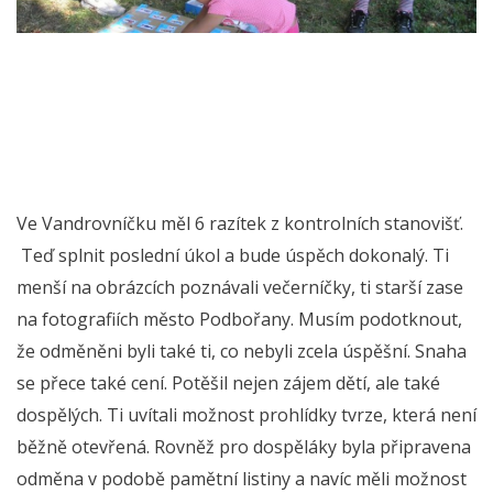
Ve Vandrovníčku měl 6 razítek z kontrolních stanovišť.
Teď splnit poslední úkol a bude úspěch dokonalý. Ti
menší na obrázcích poznávali večerníčky, ti starší zase
na fotografiích město Podbořany. Musím podotknout,
že odměněni byli také ti, co nebyli zcela úspěšní. Snaha
se přece také cení. Potěšil nejen zájem dětí, ale také
dospělých. Ti uvítali možnost prohlídky tvrze, která není
běžně otevřená. Rovněž pro dospěláky byla připravena
odměna v podobě pamětní listiny a navíc měli možnost