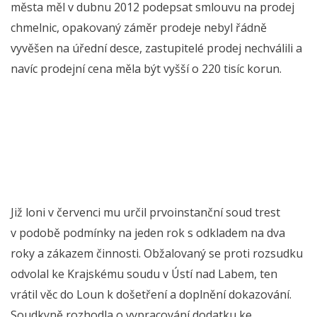
města měl v dubnu 2012 podepsat smlouvu na prodej
chmelnic, opakovaný záměr prodeje nebyl řádně
vyvěšen na úřední desce, zastupitelé prodej nechválili a
navíc prodejní cena měla být vyšší o 220 tisíc korun.
Již loni v červenci mu určil prvoinstanční soud trest
v podobě podmínky na jeden rok s odkladem na dva
roky a zákazem činnosti. Obžalovaný se proti rozsudku
odvolal ke Krajskému soudu v Ústí nad Labem, ten
vrátil věc do Loun k došetření a doplnění dokazování.
Soudkyně rozhodla o vypracování dodatku ke