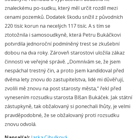
znaleckému po-sudku, který měl určit rozdíl mezi
cenami pozemků. Dodatek škodu snížil z původních
220 tisíc korun na necelých 117 tisíc. A s tím se
ztotožnila i samosoudkyně, která Petru Bukáčkovi
potvrdila jednoroční podmíněný trest se zkušební
dobou na dva roky. Zároveň starostovi uložila zákaz
činnosti ve veřejné správě. „Domnívám se, že jsem
nespáchal trestný čin, a proto jsem kandidoval před
dvěma lety znovu do zastupitelstva, lidé mi důvěřují,
zvolili mě znovu na post starosty města,“ řekl před
vynesením rozsudku starosta Blšan Bukáček. Jak státní
zástupkyně, tak obžalovaný si ponechali lhůty, je velmi
pravděpodobné, že se obžalovaný proti rozsudku
znovu odvolá.
Napsal(a):
Jarka Cibulková