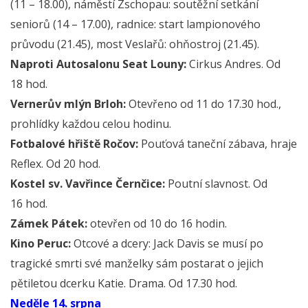
(11 – 18.00), náměstí Zschopau: soutěžní setkání
seniorů (14 – 17.00), radnice: start lampionového
průvodu (21.45), most Veslařů: ohňostroj (21.45).
Naproti Autosalonu Seat Louny:
Cirkus Andres. Od
18 hod.
Vernerův mlýn Brloh:
Otevřeno od 11 do 17.30 hod.,
prohlídky každou celou hodinu.
Fotbalové hřiště Ročov:
Pouťová taneční zábava, hraje
Reflex. Od 20 hod.
Kostel sv. Vavřince Černčice:
Poutní slavnost. Od
16 hod.
Zámek Pátek:
otevřen od 10 do 16 hodin.
Kino Peruc:
Otcové a dcery: Jack Davis se musí po
tragické smrti své manželky sám postarat o jejich
pětiletou dcerku Katie. Drama. Od 17.30 hod.
Neděle 14. srpna