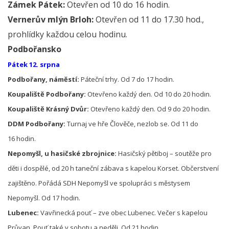
Zámek Pátek:
Otevřen od 10 do 16 hodin.
Vernerův mlýn Brloh:
Otevřen od 11 do 17.30 hod.,
prohlídky každou celou hodinu.
Podbořansko
Pátek 12. srpna
Podbořany, náměstí:
Páteční trhy. Od 7 do 17 hodin.
Koupaliště Podbořany:
Otevřeno každý den. Od 10 do 20 hodin.
Koupaliště Krásný Dvůr:
Otevřeno každý den. Od 9 do 20 hodin.
DDM Podbořany:
Turnaj ve hře Člověče, nezlob se. Od 11 do
16 hodin.
Nepomyšl, u hasičské zbrojnice:
Hasičský pětiboj – soutěže pro
děti i dospělé, od 20 h taneční zábava s kapelou Korset. Občerstvení
zajištěno. Pořádá SDH Nepomyšl ve spolupráci s městysem
Nepomyšl. Od 17 hodin.
Lubenec:
Vavřinecká pouť – zve obec Lubenec. Večer s kapelou
Průvan. Pouť také v sobotu a neděli. Od 21 hodin.