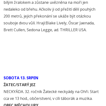
bílým žralokem a zůstane uvězněna na moři jen
nedaleko od břehu. Ačkoliv ji od přežití dělí pouhých
200 metrů, jejich překonání se ukáže být otázkou
souboje dvou vůlí. Hrají:Blake Lively, Óscar Jaenada,
Brett Cullen, Sedona Legge, ad. THRILLER USA.
SOBOTA 13. SRPEN
ŽATEC/STARÝ JEZ
NECKYÁDA. 32. ročník Žatecké neckyády na Ohři. Start
cca ve 13 hod., občerstvení, v cíli táborák a muzika.
OBEC MĚCHOLUPY