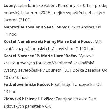
Louny:
Letní lounské vábení: Kamenný les: 0.15 – prodej
nebeských luceren (20.15) a jejich vypuštění nebeských
luceren (21.00).
Naproti Autosalonu Seat Louny:
Cirkus Andres. Od
11 hod.
Kostel Nanebevzetí Panny Marie Dolní Ročov:
Mše
svatá, zazpívá lounský chrámový sbor. Od 10 hod.
Kostel Narození P. Marie Horní Ročov:
Výstava
zrestaurovaných fotek ze Všeobecné krajinářské
výstavy severočeské v Lounech 1931 Bořka Zasadila. Od
10 do 16 hod.
Fotbalové hřiště Ročov:
Pouť, hraje Tancovačka. Od
14 hod.
Židovský hřbitov Hřivčice:
Zapojí se do akce Den
židovských památek v ČR.