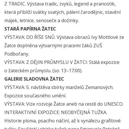
Z TRADIC. Výstava tradic, zvyků, legend a pranostik,
která přiblíží svátky svatých, pálení čarodějnic, stavění
májek, letnice, senoseče a dožínky.
STARÁ PAPÍRNA ŽATEC
VÝSTAVA: DO ŘÍŠE SNŮ. Výstava obrazů Ivy Mottlové ze
Žatce doplněna výtvarnými pracemi žáků ZUŠ
Podbořany.
VÝSTAVA: Z DĚJIN PRŮMYSLU V ŽATCI: Stálá expozice
o žateckém průmyslu. (so: 13–17:00).
GALERIE SLADOVNA ŽATEC
VÝSTAVA: 5. návštěva sbírky manželů Zemanových.
Expozice současného umění.
VÝSTAVA: Vize rozvoje Žatce aneb na cestě do UNESCO.
INTERAKTIVNÍ EXPOZICE: NEOBYČEJNÁ TUŽKA.
Historie písma, psacího náčiní, až k vynálezu grafitové
tužky. Součástí i sbírka tužek pana Emanuela Petráně