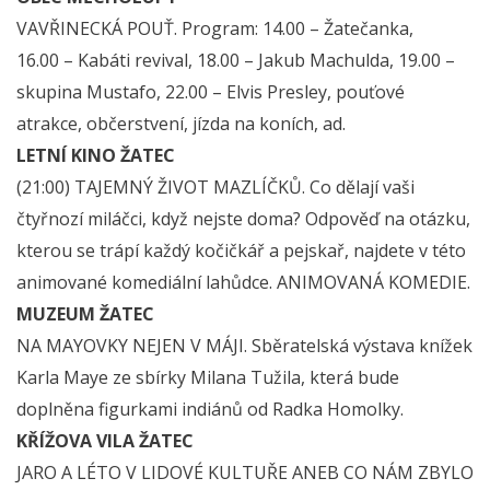
VAVŘINECKÁ POUŤ. Program: 14.00 – Žatečanka,
16.00 – Kabáti revival, 18.00 – Jakub Machulda, 19.00 –
skupina Mustafo, 22.00 – Elvis Presley, pouťové
atrakce, občerstvení, jízda na koních, ad.
LETNÍ KINO ŽATEC
(21:00) TAJEMNÝ ŽIVOT MAZLÍČKŮ. Co dělají vaši
čtyřnozí miláčci, když nejste doma? Odpověď na otázku,
kterou se trápí každý kočičkář a pejskař, najdete v této
animované komediální lahůdce. ANIMOVANÁ KOMEDIE.
MUZEUM ŽATEC
NA MAYOVKY NEJEN V MÁJI. Sběratelská výstava knížek
Karla Maye ze sbírky Milana Tužila, která bude
doplněna figurkami indiánů od Radka Homolky.
KŘÍŽOVA VILA ŽATEC
JARO A LÉTO V LIDOVÉ KULTUŘE ANEB CO NÁM ZBYLO