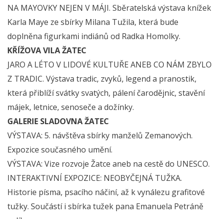
NA MAYOVKY NEJEN V MÁJI. Sběratelská výstava knížek
Karla Maye ze sbírky Milana Tužila, která bude
doplněna figurkami indiánů od Radka Homolky.
KŘÍŽOVA VILA ŽATEC
JARO A LÉTO V LIDOVÉ KULTUŘE ANEB CO NÁM ZBYLO
Z TRADIC. Výstava tradic, zvyků, legend a pranostik,
která přiblíží svátky svatých, pálení čarodějnic, stavění
májek, letnice, senoseče a dožínky.
GALERIE SLADOVNA ŽATEC
VÝSTAVA: 5. návštěva sbírky manželů Zemanových.
Expozice současného umění.
VÝSTAVA: Vize rozvoje Žatce aneb na cestě do UNESCO.
INTERAKTIVNÍ EXPOZICE: NEOBYČEJNÁ TUŽKA.
Historie písma, psacího náčiní, až k vynálezu grafitové
tužky. Součástí i sbírka tužek pana Emanuela Petráně