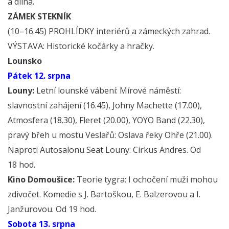
a dílna.
ZÁMEK STEKNÍK
(10–16.45) PROHLÍDKY interiérů a zámeckých zahrad.
VÝSTAVA: Historické kočárky a hračky.
Lounsko
Pátek 12. srpna
Louny:
Letní lounské vábení: Mírové náměstí:
slavnostní zahájení (16.45), Johny Machette (17.00),
Atmosfera (18.30), Fleret (20.00), YOYO Band (22.30),
pravý břeh u mostu Veslařů: Oslava řeky Ohře (21.00).
Naproti Autosalonu Seat Louny: Cirkus Andres. Od
18 hod.
Kino Domoušice:
Teorie tygra: I ochočení muži mohou
zdivočet. Komedie s J. Bartoškou, E. Balzerovou a I.
Janžurovou. Od 19 hod.
Sobota 13. srpna