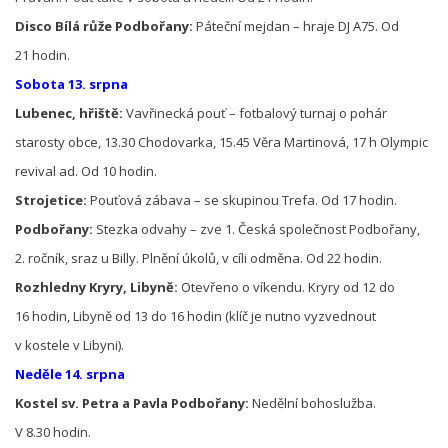
Disco Bílá růže Podbořany:
Páteční mejdan – hraje DJ A75. Od
21 hodin.
Sobota 13. srpna
Lubenec, hřiště:
Vavřinecká pouť – fotbalový turnaj o pohár
starosty obce, 13.30 Chodovarka, 15.45 Věra Martinová, 17 h Olympic
revival ad. Od 10 hodin.
Strojetice:
Pouťová zábava – se skupinou Trefa. Od 17 hodin.
Podbořany:
Stezka odvahy – zve 1. Česká společnost Podbořany,
2. ročník, sraz u Billy. Plnění úkolů, v cíli odměna. Od 22 hodin.
Rozhledny Kryry, Libyně:
Otevřeno o víkendu. Kryry od 12 do
16 hodin, Libyně od 13 do 16 hodin (klíč je nutno vyzvednout
v kostele v Libyni).
Neděle 14. srpna
Kostel sv. Petra a Pavla Podbořany:
Nedělní bohoslužba.
V 8.30 hodin.