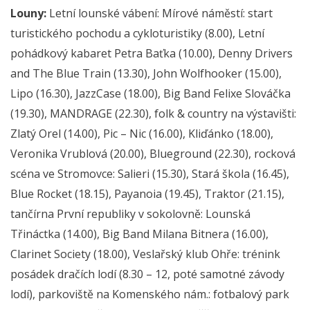
Louny:
Letní lounské vábení: Mírové náměstí: start
turistického pochodu a cykloturistiky (8.00), Letní
pohádkový kabaret Petra Baťka (10.00), Denny Drivers
and The Blue Train (13.30), John Wolfhooker (15.00),
Lipo (16.30), JazzCase (18.00), Big Band Felixe Slováčka
(19.30), MANDRAGE (22.30), folk & country na výstavišti:
Zlatý Orel (14.00), Pic – Nic (16.00), Kliďánko (18.00),
Veronika Vrublová (20.00), Blueground (22.30), rocková
scéna ve Stromovce: Salieri (15.30), Stará škola (16.45),
Blue Rocket (18.15), Payanoia (19.45), Traktor (21.15),
tančírna První republiky v sokolovně: Lounská
Třináctka (14.00), Big Band Milana Bitnera (16.00),
Clarinet Society (18.00), Veslařský klub Ohře: trénink
posádek dračích lodí (8.30 – 12, poté samotné závody
lodí), parkoviště na Komenského nám.: fotbalový park