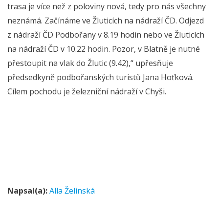
trasa je více než z poloviny nová, tedy pro nás všechny
neznámá. Začínáme ve Žluticích na nádraží ČD. Odjezd
z nádraží ČD Podbořany v 8.19 hodin nebo ve Žluticích
na nádraží ČD v 10.22 hodin. Pozor, v Blatně je nutné
přestoupit na vlak do Žlutic (9.42),“ upřesňuje
předsedkyně podbořanských turistů Jana Hoťková.
Cílem pochodu je železniční nádraží v Chyši.
Napsal(a):
Alla Želinská