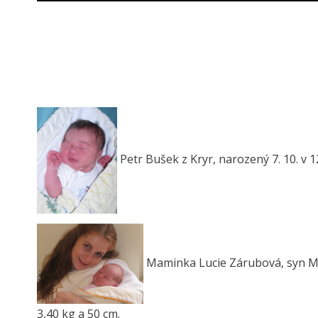
Petr Bušek z Kryr, narozený 7. 10. v 
Maminka Lucie Zárubová, syn Mil
3,40 kg a 50 cm.