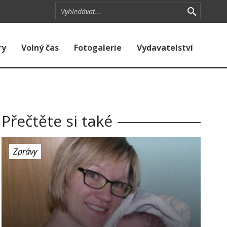
ry
Volný čas
Fotogalerie
Vydavatelství
Přečtěte si také
Zprávy