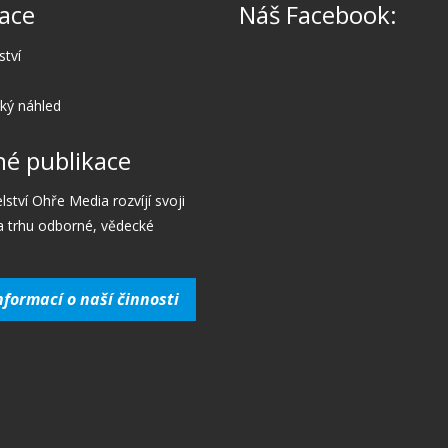
ace
Náš Facebook:
ství
cký náhled
é publikace
lství Ohře Media rozvíjí svoji
a trhu odborné, vědecké
nformací o naší činnosti