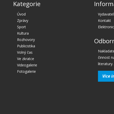
Kategorie
Inform
Úvod
Vydavatel
Zprávy
Kontakt
Sport
Elektroni
Kultura
Odborn
Rozhovory
Publicistika
Nakladate
Volný čas
činnost n
Ve zkratce
literatury.
Videogalerie
Fotogalerie
Více i