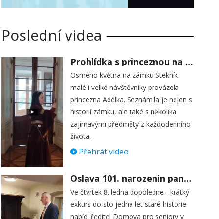
Poslední videa
Prohlídka s princeznou na zámku Stekník
Osmého května na zámku Stekník
malé i velké návštěvníky provázela
princezna Adélka. Seznámila je nejen s
historií zámku, ale také s několika
zajímavými předměty z každodenního
života.
Přehrát video
Oslava 101. narozenin paní Věry Skořepové
Ve čtvrtek 8. ledna dopoledne - krátký
exkurs do sto jedna let staré historie
nabídl ředitel Domova pro seniory v