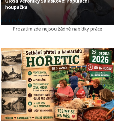
Glosa Veroniky Saláškové: Populační
houpačka
před 15 lety
Prozatím zde nejsou žádné nabídky práce