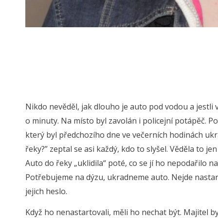
Nikdo nevěděl, jak dlouho je auto pod vodou a jestli 
o minuty. Na místo byl zavolán i policejní potápěč. Po
který byl předchozího dne ve večerních hodinách uk
řeky?” zeptal se asi každý, kdo to slyšel. Věděla to 
Auto do řeky „uklidila“ poté, co se jí ho nepodařilo n
Potřebujeme na dýzu, ukradneme auto. Nejde nastart
jejich heslo.
Když ho nenastartovali, měli ho nechat být. Majitel 