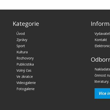
Kategorie
Inform
Úvod
Vydavatel
Zprávy
Kontakt
Sport
Elektroni
Kultura
Odborn
Rozhovory
Publicistika
Nakladate
Volný čas
činnost n
Ve zkratce
literatury.
Videogalerie
Fotogalerie
Více i