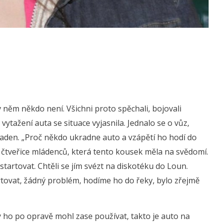
v něm někdo není. Všichni proto spěchali, bojovali
 vytažení auta se situace vyjasnila. Jednalo se o vůz,
raden. „Proč někdo ukradne auto a vzápětí ho hodí do
jen čtveřice mládenců, která tento kousek měla na svědomí.
astartovat. Chtěli se jím svézt na diskotéku do Loun.
ovat, žádný problém, hodíme ho do řeky, bylo zřejmě
by ho po opravě mohl zase používat, takto je auto na