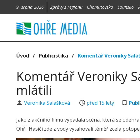
9. srpna 2026
Zprávy z regionu
Chomutovsko
Lounsko
Úvod
/
Publicistika
/
Komentář Veroniky Saláš
Komentář Veroniky Sa
mlátili
Veronika Salášková
před 15 lety
Publ
Jako z akčního filmu vypadala scéna, která se odehrá
Ohři. Hasiči zde z vody vytahovali téměř zcela poto