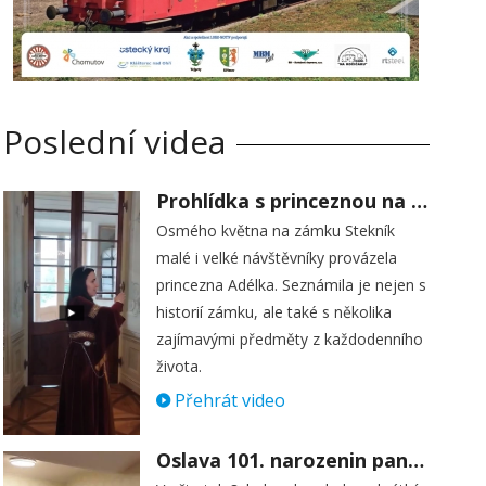
Poslední videa
Prohlídka s princeznou na zámku Stekník
Osmého května na zámku Stekník
malé i velké návštěvníky provázela
princezna Adélka. Seznámila je nejen s
historií zámku, ale také s několika
zajímavými předměty z každodenního
života.
Přehrát video
Oslava 101. narozenin paní Věry Skořepové