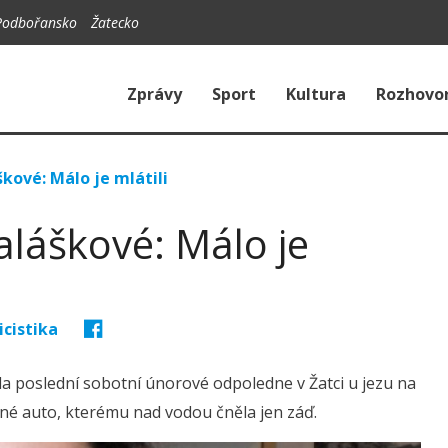
Podbořansko
Žatecko
Zprávy
Sport
Kultura
Rozhovo
kové: Málo je mlátili
láškové: Málo je
icistika
la poslední sobotní únorové odpoledne v Žatci u jezu na
pené auto, kterému nad vodou čněla jen záď.