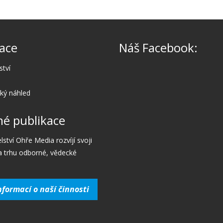
ace
Náš Facebook:
ství
cký náhled
é publikace
lství Ohře Media rozvíjí svoji
a trhu odborné, vědecké
nformací o naší činnosti