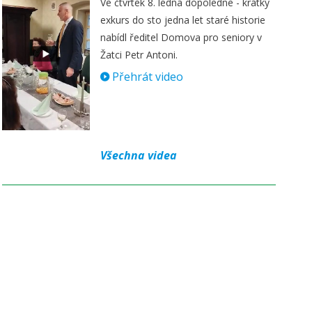
Ve čtvrtek 8. ledna dopoledne - krátký
exkurs do sto jedna let staré historie
nabídl ředitel Domova pro seniory v
Žatci Petr Antoni.
Přehrát video
Všechna videa