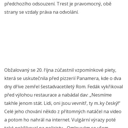
předchozího odsouzení. Trest je pravomocný, obě
strany se vzdaly práva na odvolání.
Obžalovaný se 20. října zúčastnil vzpomínkové piety,
která se uskutečnila před pizzerií Panamera, kde o dva
dny dříve zemřel šestadvacetiletý Rom. Fedák vykřikoval
před výlohou restaurace a nabádal dav: „Nesmíme
takhle jenom stát. Lidi, oni jsou vevnitř, ty m..ky český!“
Celé jeho chování někdo z přítomných natáčel na video
a potom ho nahrál na internet. Vulgární výrazy poté
také pokřikoval na policisty. „Omlouvám se všem,