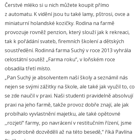
Čerstvé mléko si u nich můžete koupit přímo
z automatu. K vidění jsou tu také lamy, pštrosi, ovce a
miniaturní holandské kozičky. Rodina na farmě
provozuje rovněž penzion, který slouží jak k rekreaci,
tak k pořádání svateb, firemních školení a dětských
soustředění. Rodinná farma Suchý v roce 2013 vyhrála
celostátní soutěž „Farma roku“, v loňském roce
obsadila třetí místo.
„Pan Suchý je absolventem naší školy a seznámil nás
nejen se svými zážitky na škole, ale také jak využil to, co
se zde naučil v praxi. Naši studenti pravidelně absolvují
praxi na jeho farmě, takže provoz dobře znají, ale jak
probíhalo vyvlastnění majetku, ale také opětovné
,,rozjetí“ farmy, po navrácení v restitučním řízení, jsme
se podrobně dozvěděli až na této besedě,“ říká Pavlína