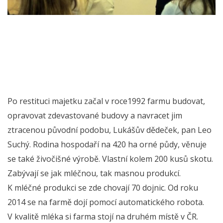
Po restituci majetku začal v roce1992 farmu budovat,
opravovat zdevastované budovy a navracet jim
ztracenou původní podobu, Lukášův dědeček, pan Leo
Suchý. Rodina hospodaří na 420 ha orné půdy, věnuje
se také živočišné výrobě. Vlastní kolem 200 kusů skotu.
Zabývají se jak mléčnou, tak masnou produkcí.
K mléčné produkci se zde chovají 70 dojnic. Od roku
2014 se na farmě dojí pomocí automatického robota.
V kvalitě mléka si farma stojí na druhém místě v ČR.