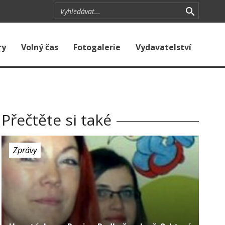
ry
Volný čas
Fotogalerie
Vydavatelství
Přečtěte si také
Zprávy