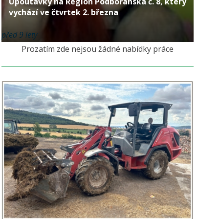
Upoutávky na Region Podbořanska č. 8, který
vychází ve čtvrtek 2. března
před 9 lety
Prozatím zde nejsou žádné nabídky práce