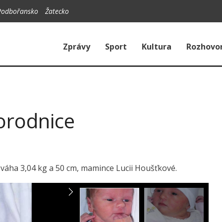
Podbořansko
Žatecko
Zprávy
Sport
Kultura
Rozhovo
e
orodnice
, váha 3,04 kg a 50 cm, mamince Lucii Houšťkové.