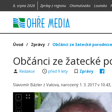
8. srpna 2026
Zprávy z regionu
Chomutovsko
Lounsko
Úvod
/
Zprávy
/
Občánci ze žatecké porodnic
Občánci ze žatecké p
Redakce
před 9 lety
Zprávy
Slavomír Bázler z Valova, narozený 1. 3. 2017 v 10.43