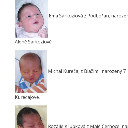
Ema Sárköziová z Podbořan, narozená 
Aleně Sárköziové.
Michal Kurečaj z Blažimi, narozený 7. 
Kurečajové.
Rozálie Krupková z Malé Černoce, naro