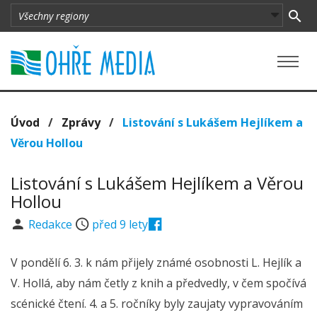
Úvod
/
Zprávy
/
Listování s Lukášem Hejlíkem a
Věrou Hollou
Listování s Lukášem Hejlíkem a Věrou
Hollou
Redakce
před 9 lety
V pondělí 6. 3. k nám přijely známé osobnosti L. Hejlík a
V. Hollá, aby nám četly z knih a předvedly, v čem spočívá
scénické čtení. 4. a 5. ročníky byly zaujaty vypravováním