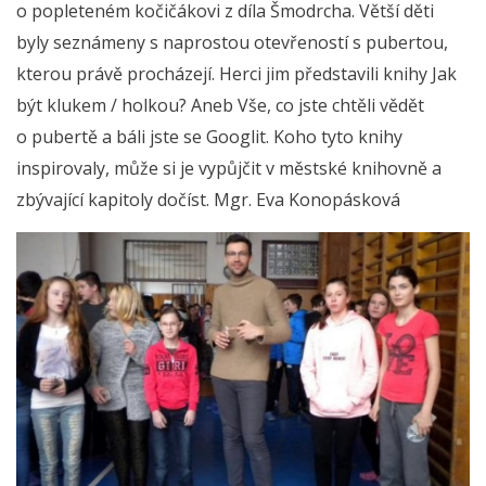
o popleteném kočičákovi z díla Šmodrcha. Větší děti
byly seznámeny s naprostou otevřeností s pubertou,
kterou právě procházejí. Herci jim představili knihy Jak
být klukem / holkou? Aneb Vše, co jste chtěli vědět
o pubertě a báli jste se Googlit. Koho tyto knihy
inspirovaly, může si je vypůjčit v městské knihovně a
zbývající kapitoly dočíst. Mgr. Eva Konopásková