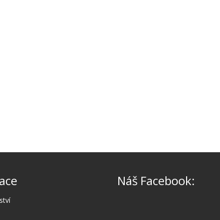
ace
Náš Facebook:
ství