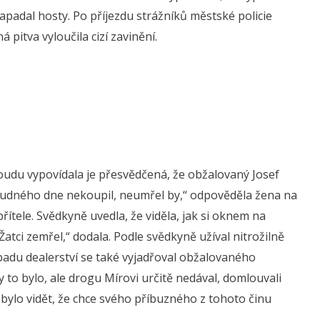
napadal hosty. Po příjezdu strážníků městské policie
 pitva vyloučila cizí zavinění.
oudu vypovídala je přesvědčená, že obžalovaný Josef
sudného dne nekoupil, neumřel by,“ odpověděla žena na
ítele. Svědkyně uvedla, že viděla, jak si oknem na
Žatci zemřel,“ dodala. Podle svědkyně užíval nitrožilně
ípadu dealerství se také vyjadřoval obžalovaného
y to bylo, ale drogu Mírovi určitě nedával, domlouvali
bylo vidět, že chce svého příbuzného z tohoto činu