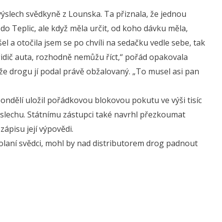
í výslech svědkyně z Lounska. Ta přiznala, že jednou
 Teplic, ale když měla určit, od koho dávku měla,
šel a otočila jsem se po chvíli na sedačku vedle sebe, tak
 řidič auta, rozhodně nemůžu říct,“ pořád opakovala
že drogu jí podal právě obžalovaný. „To musel asi pan
pondělí uložil pořádkovou blokovou pokutu ve výši tisíc
ýslechu. Státnímu zástupci také navrhl přezkoumat
zápisu její výpovědi.
olaní svědci, mohl by nad distributorem drog padnout