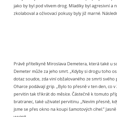
jako by byl pod vlivem drog. Mladíky byl agresivní a 
zkolaboval a oživovací pokusy byly již marné. Následná
Právě přítelkyně Miroslava Demetera, která také u s
Demeter může za jeho smrt. „Kdyby si drogu toho o
dotaz soudce, zda viní obžalovaného ze smrti svého př
Oharce podávají grip. „Bylo to přesně v ten den, co v 
pervitin tak třikrát do měsíce. Částečně k tomuto př
bratranec, také uživatel pervitinu. „Nevím přesně, kd
jsme se přes okno na koupi šamotových cihel.” Jasně 
vyvinit.