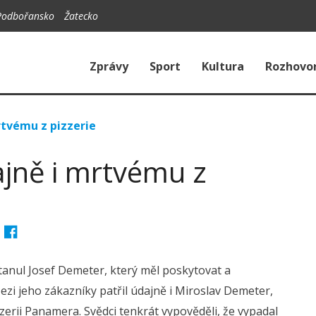
Podbořansko
Žatecko
Zprávy
Sport
Kultura
Rozhovo
rtvému z pizzerie
ajně i mrtvému z
anul Josef Demeter, který měl poskytovat a
zi jeho zákazníky patřil údajně i Miroslav Demeter,
zerii Panamera. Svědci tenkrát vypověděli, že vypadal