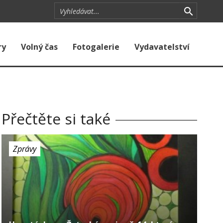
ry
Volný čas
Fotogalerie
Vydavatelství
Přečtěte si také
Zprávy