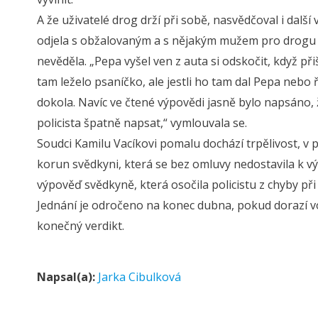
A že uživatelé drog drží při sobě, nasvědčoval i dalš
odjela s obžalovaným a s nějakým mužem pro drogu do
nevěděla. „Pepa vyšel ven z auta si odskočit, když při
tam leželo psaníčko, ale jestli ho tam dal Pepa nebo
dokola. Navíc ve čtené výpovědi jasně bylo napsáno, 
policista špatně napsat,“ vymlouvala se.
Soudci Kamilu Vacíkovi pomalu dochází trpělivost, v 
korun svědkyni, která se bez omluvy nedostavila k v
výpověď svědkyně, která osočila policistu z chyby při 
Jednání je odročeno na konec dubna, pokud dorazí v
konečný verdikt.
Napsal(a):
Jarka Cibulková