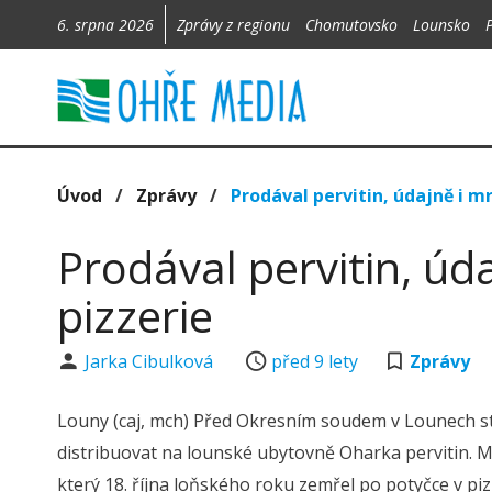
6. srpna 2026
Zprávy z regionu
Chomutovsko
Lounsko
Úvod
/
Zprávy
/
Prodával pervitin, údajně i m
Prodával pervitin, úd
pizzerie
Jarka Cibulková
před 9 lety
Zprávy
Louny (caj, mch) Před Okresním soudem v Lounech st
distribuovat na lounské ubytovně Oharka pervitin. Me
který 18. října loňského roku zemřel po potyčce v piz