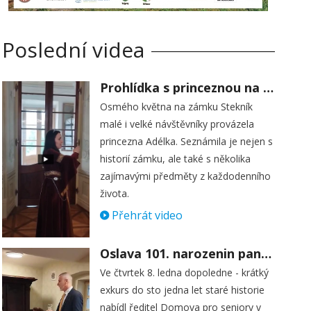
Poslední videa
Prohlídka s princeznou na zámku Stekník
Osmého května na zámku Stekník
malé i velké návštěvníky provázela
princezna Adélka. Seznámila je nejen s
historií zámku, ale také s několika
zajímavými předměty z každodenního
života.
Přehrát video
Oslava 101. narozenin paní Věry Skořepové
Ve čtvrtek 8. ledna dopoledne - krátký
exkurs do sto jedna let staré historie
nabídl ředitel Domova pro seniory v