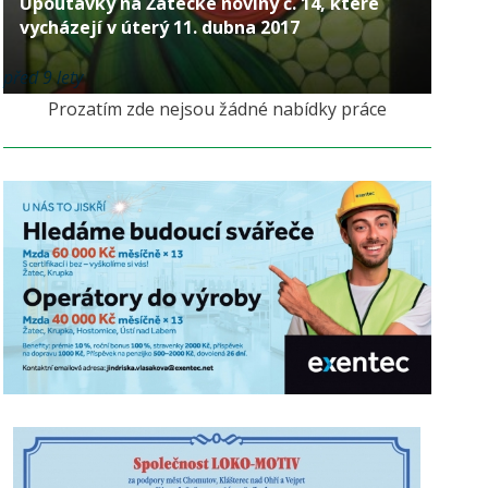
Upoutávky na Žatecké noviny č. 14, které
vycházejí v úterý 11. dubna 2017
před 9 lety
Prozatím zde nejsou žádné nabídky práce