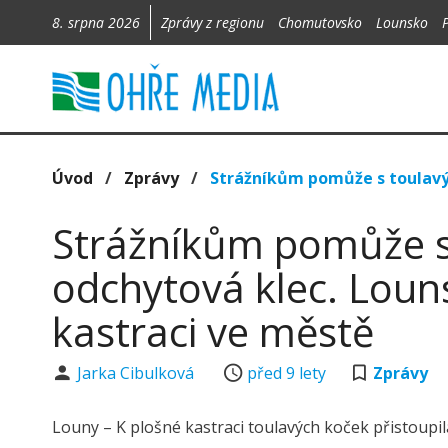
8. srpna 2026
Zprávy z regionu
Chomutovsko
Lounsko
Úvod
/
Zprávy
/
Strážníkům pomůže s toulavým
Strážníkům pomůže s
odchytová klec. Louns
kastraci ve městě
Jarka Cibulková
před 9 lety
Zprávy
Louny – K plošné kastraci toulavých koček přistoupi