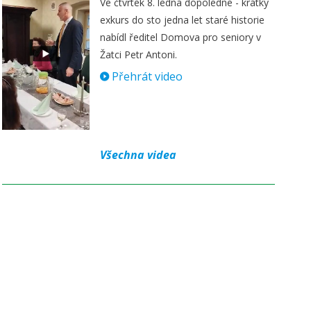
Ve čtvrtek 8. ledna dopoledne - krátký
exkurs do sto jedna let staré historie
nabídl ředitel Domova pro seniory v
Žatci Petr Antoni.
Přehrát video
Všechna videa