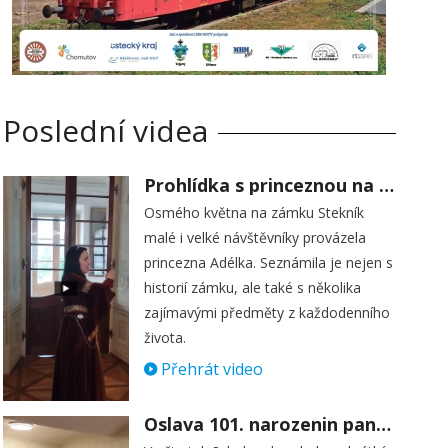
Poslední videa
Prohlídka s princeznou na zámku Stekník
Osmého května na zámku Stekník
malé i velké návštěvníky provázela
princezna Adélka. Seznámila je nejen s
historií zámku, ale také s několika
zajímavými předměty z každodenního
života.
Přehrát video
Oslava 101. narozenin paní Věry Skořepové