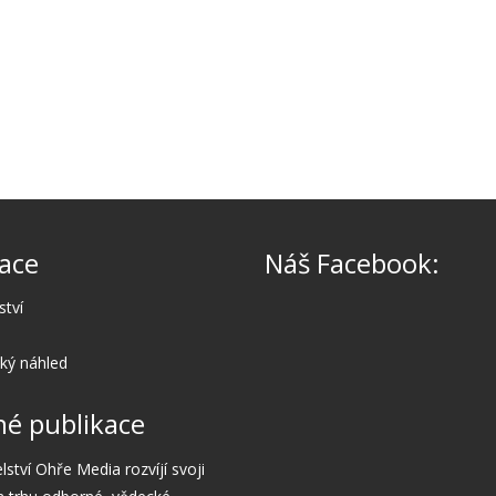
ace
Náš Facebook:
ství
cký náhled
é publikace
lství Ohře Media rozvíjí svoji