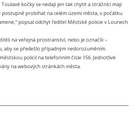
Toulavé kočky se nedají jen tak chytit a strážníci mají
ude postupně probíhat na celém území města, v počátku
ramene,“ popsal odchyt ředitel Městské policie v Lounech
ěli na veřejná prostranství, nebo je označili –
u, aby se předešlo případným nedorozuměním.
ěstskou policii na telefonním čísle 156. Jednotlivé
ovány na webových stránkách města.