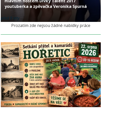
Hlavním hostem Dívky Talent 2017
youtuberka a zpěvačka Veronika Spurná
před 9 lety
Prozatím zde nejsou žádné nabídky práce