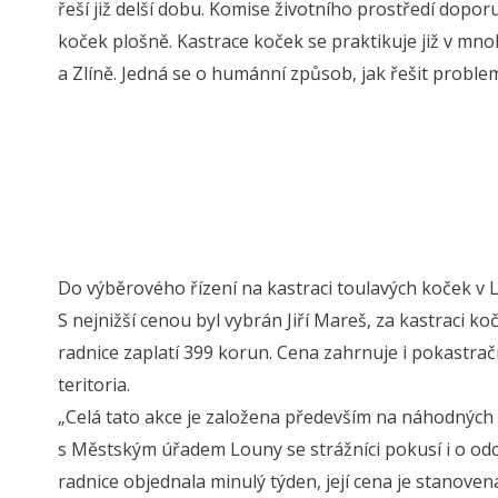
řeší již delší dobu. Komise životního prostředí dopor
koček plošně. Kastrace koček se praktikuje již v mn
a Zlíně. Jedná se o humánní způsob, jak řešit probl
Do výběrového řízení na kastraci toulavých koček v Lo
S nejnižší cenou byl vybrán Jiří Mareš, za kastraci 
radnice zaplatí 399 korun. Cena zahrnuje i pokastra
teritoria.
„Celá tato akce je založena především na náhodných
s Městským úřadem Louny se strážníci pokusí i o od
radnice objednala minulý týden, její cena je stanovena