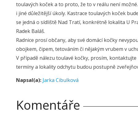
toulavých koček a to proto, že to v reálu není možné. 
i jiné důležitější úkoly. Kastrace toulavých koček b
se jedná o sídliště Nad Tratí, konkrétně lokalita U P
Radek Baláš.
Radnice prosí občany, aby své domácí kočky nevypoušt
obojkem, čipem, tetováním či nějakým vrubem v uch
V případě nálezu toulavé kočky, prosím, kontaktujte m
termíny a lokality odchytu budou postupně zveřejň
Napsal(a):
Jarka Cibulková
Komentáře