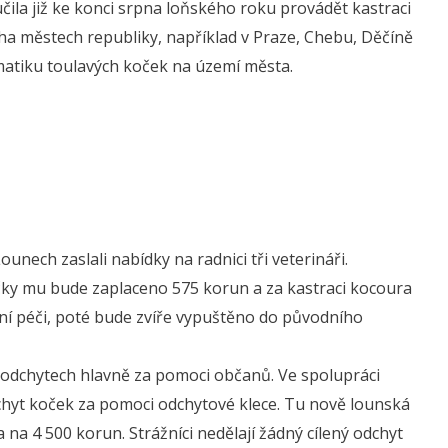
učila již ke konci srpna loňského roku provádět kastraci
oha městech republiky, například v Praze, Chebu, Děčíně
ematiku toulavých koček na území města.
unech zaslali nabídky na radnici tři veterináři.
kočky mu bude zaplaceno 575 korun a za kastraci kocoura
ční péči, poté bude zvíře vypuštěno do původního
 odchytech hlavně za pomoci občanů. Ve spolupráci
chyt koček za pomoci odchytové klece. Tu nově lounská
 na 4 500 korun. Strážníci nedělají žádný cílený odchyt