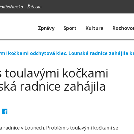
Podbořansko
Žatecko
Zprávy
Sport
Kultura
Rozhovo
i kočkami odchytová klec. Lounská radnice zahájila k
 toulavými kočkami
ká radnice zahájila
la radnice v Lounech. Problém s toulavými kočkami se