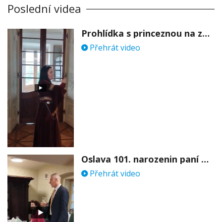
Poslední videa
Prohlídka s princeznou na zámku Stekník
Přehrát video
Oslava 101. narozenin paní Věry Skořepové
Přehrát video