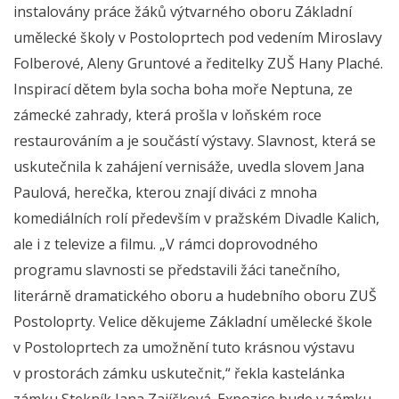
instalovány práce žáků výtvarného oboru Základní
umělecké školy v Postoloprtech pod vedením Miroslavy
Folberové, Aleny Gruntové a ředitelky ZUŠ Hany Plaché.
Inspirací dětem byla socha boha moře Neptuna, ze
zámecké zahrady, která prošla v loňském roce
restaurováním a je součástí výstavy. Slavnost, která se
uskutečnila k zahájení vernisáže, uvedla slovem Jana
Paulová, herečka, kterou znají diváci z mnoha
komediálních rolí především v pražském Divadle Kalich,
ale i z televize a filmu. „V rámci doprovodného
programu slavnosti se představili žáci tanečního,
literárně dramatického oboru a hudebního oboru ZUŠ
Postoloprty. Velice děkujeme Základní umělecké škole
v Postoloprtech za umožnění tuto krásnou výstavu
v prostorách zámku uskutečnit,“ řekla kastelánka