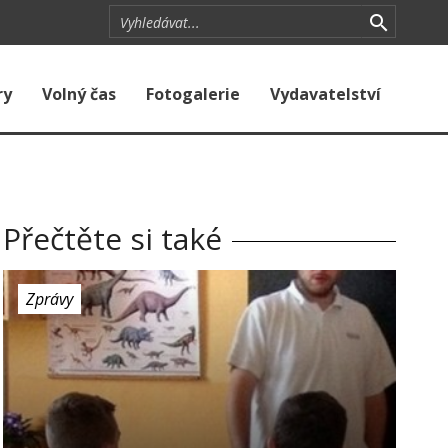
ry
Volný čas
Fotogalerie
Vydavatelství
Přečtěte si také
Zprávy