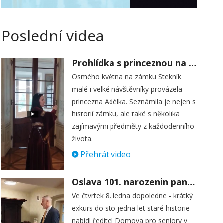
Poslední videa
Prohlídka s princeznou na zámku Stekník
Osmého května na zámku Stekník
malé i velké návštěvníky provázela
princezna Adélka. Seznámila je nejen s
historií zámku, ale také s několika
zajímavými předměty z každodenního
života.
Přehrát video
Oslava 101. narozenin paní Věry Skořepové
Ve čtvrtek 8. ledna dopoledne - krátký
exkurs do sto jedna let staré historie
nabídl ředitel Domova pro seniory v