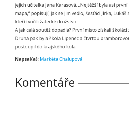
jejich učitelka Jana Karasová. „Nejtěžší byla asi pr
mapa,“ popisují, jak se jim vedlo, šesťáci Jirka, Luk
kteří tvořili žatecké družstvo.
A jak celá soutěž dopadla? První místo získali školáci 
Druhá pak byla škola Lipenec a čtvrtou bramborovou me
postoupil do krajského kola.
Napsal(a):
Markéta Chalupová
Komentáře