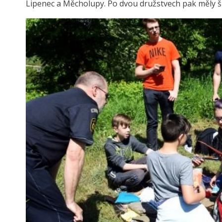
Lipenec a Měcholupy. Po dvou družstvech pak měly š