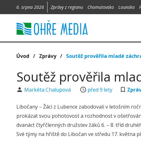
6. srpna 2026
Zprávy z regionu
Chomutovsko
Lounsko
Úvod
/
Zprávy
/
Soutěž prověřila mladé záchr
Soutěž prověřila mla
Markéta Chalupová
před 9 lety
Zprá
Libočany – Žáci z Lubence zabodovali v letošním ročn
prokázat svou pohotovost a rozhodnost v ošetřování
dvanáct čtyřčlenných družstev žáků 6. – 8. tříd druh
Své týmy na hřiště do Libočan ve středu 17. května při