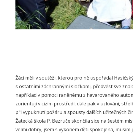
Žáci měli v soutěži, kterou pro ně uspořádal Hasičs
s ostatními záchrannými složkami, předvést své znalos
například v pomoci raněnému z havarovaného automobi
zorientují v cizím prostředí, dále pak v uzlování, stř
při vypuknutí požáru a spousty dalších užitečných čin
Žatecká škola P. Bezruče skončila sice na šestém míst
velmi dobrý, jsem s výkonem dětí spokojená, musím je 