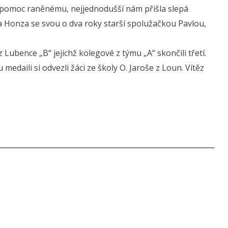
vní pomoc raněnému, nejjednodušší nám přišla slepá
áš a Honza se svou o dva roky starší spolužačkou Pavlou,
z Lubence „B“ jejichž kolegové z týmu „A“ skončili třetí.
daili si odvezli žáci ze školy O. Jaroše z Loun. Vítěz