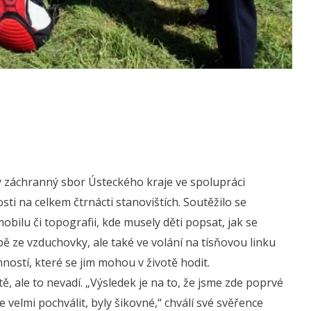
ký záchranný sbor Ústeckého kraje ve spolupráci
ti na celkem čtrnácti stanovištích. Soutěžilo se
lu či topografii, kde musely děti popsat, jak se
elbě ze vzduchovky, ale také ve volání na tísňovou linku
ností, které se jim mohou v životě hodit.
ě, ale to nevadí. „Výsledek je na to, že jsme zde poprvé
velmi pochválit, byly šikovné,“ chválí své svěřence