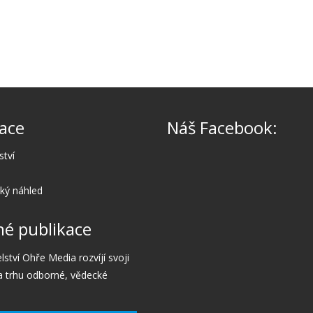
ace
Náš Facebook:
ství
cký náhled
é publikace
lství Ohře Media rozvíjí svoji
a trhu odborné, vědecké