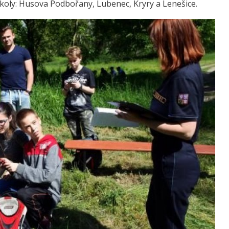
koly: Husova Podbořany, Lubenec, Kryry a Lenešice.