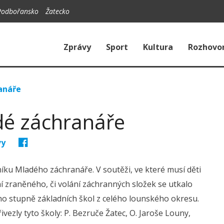
Podbořansko
Žatecko
Zprávy
Sport
Kultura
Rozhovo
anáře
dé záchranáře
vy
íku Mladého záchranáře. V soutěži, ve které musí děti
 zraněného, či volání záchranných složek se utkalo
ého stupně základních škol z celého lounského okresu.
vezly tyto školy: P. Bezruče Žatec, O. Jaroše Louny,