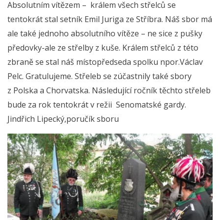
Absolutním vítězem – králem všech střelců se
tentokrát stal setník Emil Juriga ze Stříbra. Náš sbor má
ale také jednoho absolutního vítěze – ne sice z pušky
předovky-ale ze střelby z kuše. Králem střelců z této
zbraně se stal náš místopředseda spolku npor.Václav
Pelc. Gratulujeme. Střeleb se zúčastnily také sbory
z Polska a Chorvatska. Následující ročník těchto střeleb
bude za rok tentokrát v režii Senomatské gardy.
Jindřich Lipecký,poručík sboru