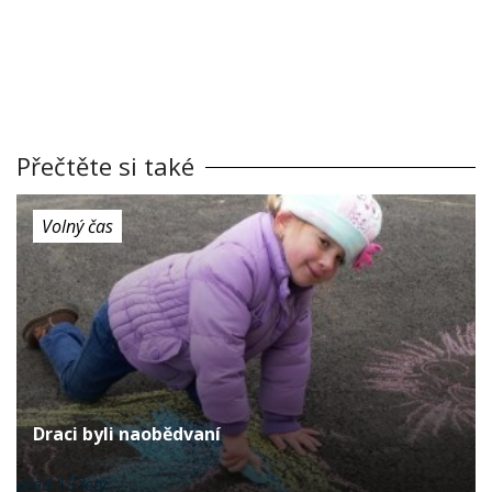
Přečtěte si také
Volný čas
Draci byli naobědvaní
před 15 lety