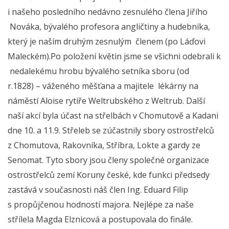
i našeho posledního nedávno zesnulého člena Jiřího
Nováka, bývalého profesora angličtiny a hudebníka,
který je naším druhým zesnulým členem (po Láďovi
Maleckém).Po položení květin jsme se všichni odebrali k
nedalekému hrobu bývalého setníka sboru (od
r.1828) – váženého měšťana a majitele lékárny na
náměstí Aloise rytíře Weltrubského z Weltrub. Další
naší akcí byla účast na střelbách v Chomutově a Kadani
dne 10. a 11.9. Střeleb se zúčastnily sbory ostrostřelců
z Chomutova, Rakovníka, Stříbra, Lokte a gardy ze
Senomat. Tyto sbory jsou členy společné organizace
ostrostřelců zemí Koruny české, kde funkci předsedy
zastává v současnosti náš člen Ing. Eduard Filip
s propůjčenou hodností majora. Nejlépe za naše
střílela Magda Elznicová a postupovala do finále.