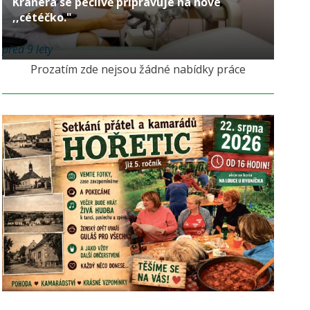
Kranera se pečlivě připravuje na nové
,,cétéčko."
před 9 lety
Prozatím zde nejsou žádné nabídky práce