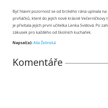
Byť hlavní pozornost se od brzkého rána upínala na n
prvňáčků, které do jejich nové krásné Večerníčkovy tř
je přivítala jejich první učitelka Lenka Svídová. Po z
zákusek pro každého od školních kuchařek.
Napsal(a):
Alla Želinská
Komentáře