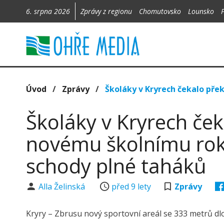
6. srpna 2026
Zprávy z regionu
Chomutovsko
Lounsko
Úvod
/
Zprávy
/
Školáky v Kryrech čekalo pře
Školáky v Kryrech ček
novému školnímu roku
schody plné taháků
Alla Želinská
před 9 lety
Zprávy
Kryry – Zbrusu nový sportovní areál se 333 metrů 