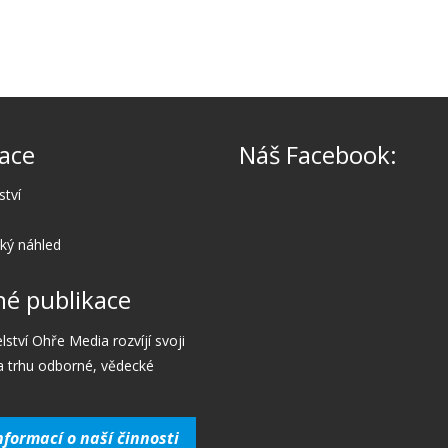
ace
Náš Facebook:
ství
cký náhled
é publikace
lství Ohře Media rozvíjí svoji
a trhu odborné, vědecké
nformací o naší činnosti