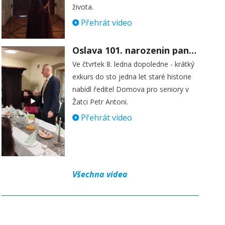
života.
Přehrát video
Oslava 101. narozenin paní Věry Skořepové
Ve čtvrtek 8. ledna dopoledne - krátký
exkurs do sto jedna let staré historie
nabídl ředitel Domova pro seniory v
Žatci Petr Antoni.
Přehrát video
Všechna videa