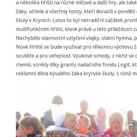
a několika hřišti na různé míčové a další hry, ale ta
žáky, učitele a všechny hosty, kteří dorazili v pondělí
školy v Kryrech. Letos to byl netradiční začátek pr
multifunkčním hřišti, které právě u této příležitosti
Nechybělo slavnostní vztyčení vlajky, státní hymna, p
Nové hřiště se bude využívat pro tělesnou výchovu ž
soutěže a pro veřejnost. Výukové schody, z nichž se 
chemii, vznikly díky grantu nadačního fondu Logit, kt
reklamní dílna bývalého žáka kryrské školy, s nímž m