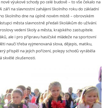
ké nové výukové schody po celé budově – to vše čekalo na
 4. září na slavnostní zahájení školního roku do základní
vního školního dne na úplně novém místě – obrovském
 zástupci města slavnostně předali školákům do užívání.
roslovy vedení školy a města, krajského zastupitele.
áků, ale i pro přípravu hasičské mládeže na sportovní
děti naučí třeba vyjmenovaná slova, dějepis, matiku,
erý přispěl na jejich pořízení, polepy schodů vyráběla
á skvělé zkušenosti.