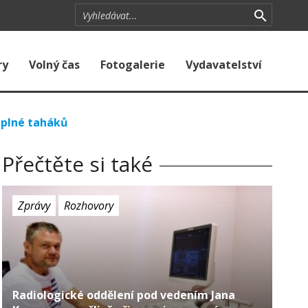
ry
Volný čas
Fotogalerie
Vydavatelství
 plné taháků
Přečtěte si také
Zprávy
Rozhovory
Radiologické oddělení pod vedením Jana