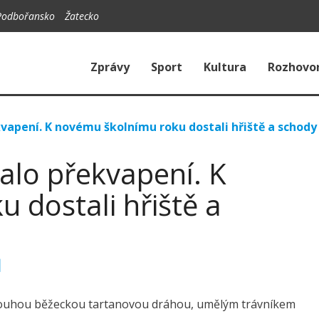
Podbořansko
Žatecko
Zprávy
Sport
Kultura
Rozhovo
kvapení. K novému školnímu roku dostali hřiště a schody
alo překvapení. K
 dostali hřiště a
dlouhou běžeckou tartanovou dráhou, umělým trávníkem