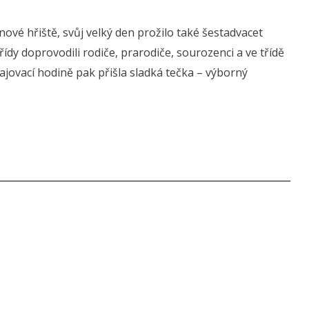
ové hřiště, svůj velký den prožilo také šestadvacet
ídy doprovodili rodiče, prarodiče, sourozenci a ve třídě
ahajovací hodině pak přišla sladká tečka – výborný