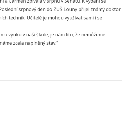
í a Carmen zpívala v srpnu v Senátu. K vydání se
. Poslední srpnový den do ZUŠ Louny přijel známý doktor
ích technik. Učitelé je mohou využívat sami i se
jem o výuku v naší škole, je nám líto, že nemůžeme
 máme zcela naplněný stav.“