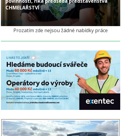
povinností, říká předseda představenstva
CHMELAŘSTVÍ
před 9 lety
Prozatím zde nejsou žádné nabídky práce