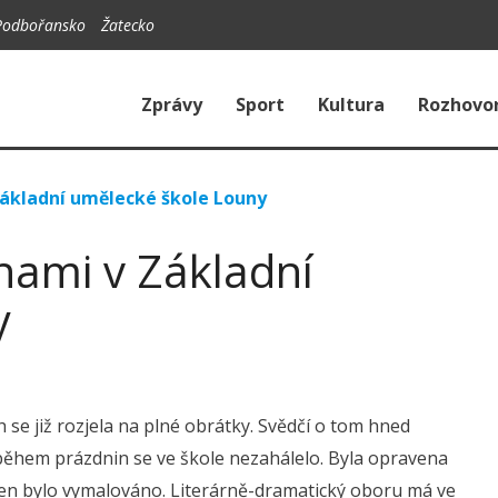
Podbořansko
Žatecko
Zprávy
Sport
Kultura
Rozhovo
Základní umělecké škole Louny
nami v Základní
y
 se již rozjela na plné obrátky. Svědčí o tom hned
 během prázdnin se ve škole nezahálelo. Byla opravena
ben bylo vymalováno. Literárně-dramatický oboru má ve