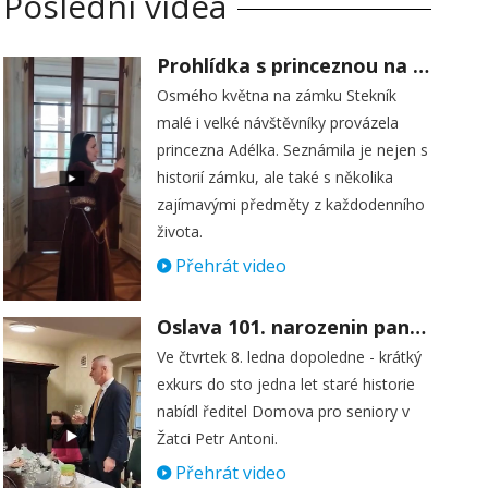
Poslední videa
Prohlídka s princeznou na zámku Stekník
Osmého května na zámku Stekník
malé i velké návštěvníky provázela
princezna Adélka. Seznámila je nejen s
historií zámku, ale také s několika
zajímavými předměty z každodenního
života.
Přehrát video
Oslava 101. narozenin paní Věry Skořepové
Ve čtvrtek 8. ledna dopoledne - krátký
exkurs do sto jedna let staré historie
nabídl ředitel Domova pro seniory v
Žatci Petr Antoni.
Přehrát video