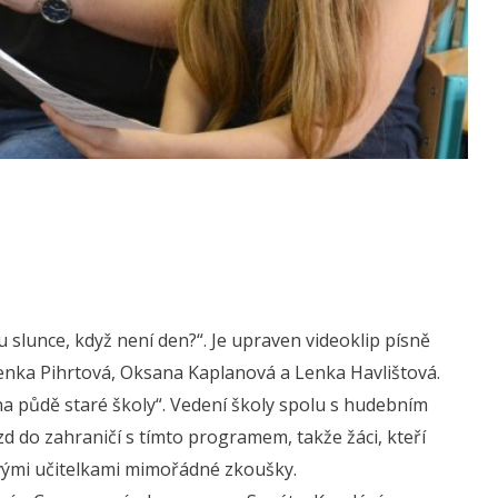
slunce, když není den?“. Je upraven videoklip písně
 Lenka Pihrtová, Oksana Kaplanová a Lenka Havlištová.
na půdě staré školy“. Vedení školy spolu s hudebním
d do zahraničí s tímto programem, takže žáci, kteří
 svými učitelkami mimořádné zkoušky.