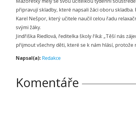
Mažoretky měly se svou učitelkou týdenní soustředěn
připravují skladby, které napsali žáci oboru skladba
Karel Nešpor, který učitele naučil celou řadu relaxačn
svými žáky.
Jindřiška Riedlová, ředitelka školy říká: „Těší nás zá
přijmout všechny děti, které se k nám hlásí, protože
Napsal(a):
Redakce
Komentáře