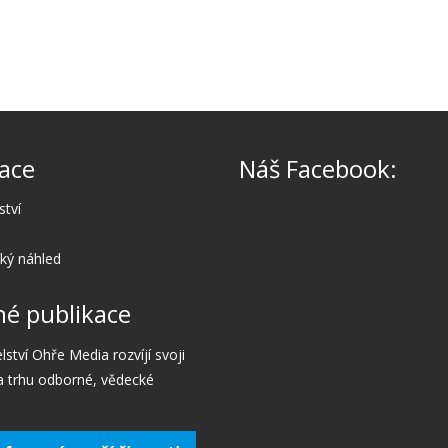
ace
Náš Facebook:
ství
cký náhled
é publikace
lství Ohře Media rozvíjí svoji
a trhu odborné, vědecké