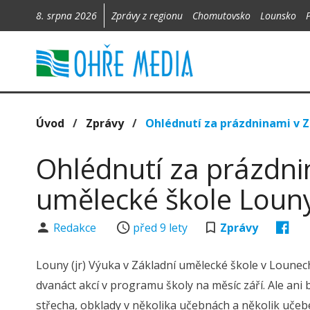
8. srpna 2026
Zprávy z regionu
Chomutovsko
Lounsko
Úvod
/
Zprávy
/
Ohlédnutí za prázdninami v 
Ohlédnutí za prázdni
umělecké škole Loun
Redakce
před 9 lety
Zprávy
Louny (jr) Výuka v Základní umělecké škole v Lounech
dvanáct akcí v programu školy na měsíc září. Ale ani
střecha, obklady v několika učebnách a několik uče