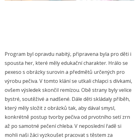
Program byl opravdu nabitý, připravena byla pro děti i
spousta her, které měly edukační charakter. Hrálo se
pexeso s obrázky surovin a předmětů určených pro
výrobu pečiva. V tomto klání se utkali chlapci s dívkami,
ovšem výsledek skončil remízou. Obě strany byly velice
bystré, soutěživé a nadšené. Dále děti skládaly příběh,
který měly složit z obrázků tak, aby dával smysl,
konkrétně postup tvorby pečiva od prvotního setí zrn
až po samotné pečení chleba. V neposlední řadě si
mohli naši žáci vyzkoušet pracovat s těstem za