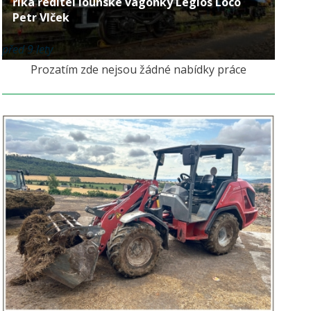
říká ředitel lounské vagonky Legios Loco
Petr Vlček
před 9 lety
Prozatím zde nejsou žádné nabídky práce