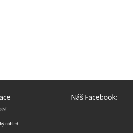
ace
Náš Facebook:
ství
cký náhled