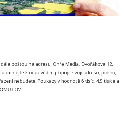
, dále poštou na adresu: Ohře Media, Dvořákova 12,
pomínejte k odpovědím připojit svoji adresu, jméno,
řazeni nebudete. Poukazy v hodnotě 6 tisíc, 4,5 tisíce a
Ě CHOMUTOV.