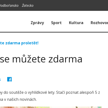
Podbořansko
Žatecko
Zprávy
Sport
Kultura
Rozhovo
ete zdarma proletět!
vy se můžete zdarma
s
py do soutěže o vyhlídkové lety. Stačí poznat alespoň 5 z
na v našich novinách.