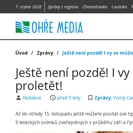
7. srpna 2026
Zprávy z regionu
Chomutovsko
Lounsko
Úvod
/
Zprávy
/
Ještě není pozdě! I vy se můž
Ještě není pozdě! I 
proletět!
Redakce
před 9 lety
Zprávy
,
Volný ča
Až do středy 15. listopadu ještě můžete posílat své ti
9 leteckých snímků zveřejněných v průběhu září a říj