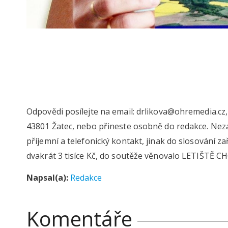
Odpovědi posílejte na email: drlikova@ohremedia.cz
43801 Žatec, nebo přineste osobně do redakce. Neza
příjemní a telefonický kontakt, jinak do slosování za
dvakrát 3 tisíce Kč, do soutěže věnovalo LETIŠT
Napsal(a):
Redakce
Komentáře