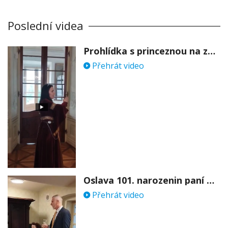
Poslední videa
Prohlídka s princeznou na zámku Stekník
Přehrát video
Oslava 101. narozenin paní Věry Skořepové
Přehrát video