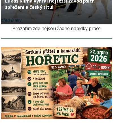
Lukáš Klíma vyhrál nejtěžší závod psích
spřežení a český titul
před 8 lety
Prozatím zde nejsou žádné nabídky práce