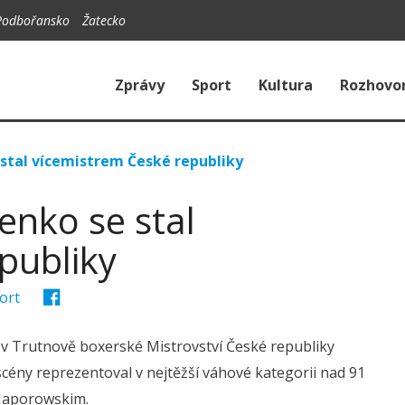
Podbořansko
Žatecko
Zprávy
Sport
Kultura
Rozhovo
 stal vícemistrem České republiky
enko se stal
publiky
ort
 Trutnově boxerské Mistrovství České republiky
 scény reprezentoval v nejtěžší váhové kategorii nad 91
Naporowskim.