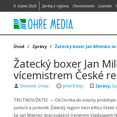
9. srpna 2026
Zprávy z regionu
Chomutovsko
Lounsko
Úvod
/
Zprávy
/
Žatecký boxer Jan Milenko se
Žatecký boxer Jan Mil
vícemistrem České re
Dominik Urma
před 8 lety
Zprávy
,
Sp
TRUTNOV/ŽATEC — Od čtvrtka do soboty probíhalo v
juniorů a juniorek. Žatecký region mezi elitou české
kg Jan Milenko doprovázený trenérem Vladislavem 