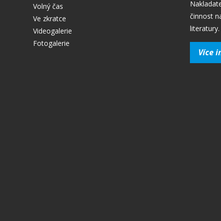
Nakladate
Volný čas
činnost n
Ve zkratce
literatury.
Videogalerie
Fotogalerie
Více i