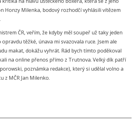
á kritika na hlavu ústeckého boxera, která se z jeho
kon Honzy Milenka, bodový rozhodčí vyhlásili vítězem
.
ícemistrem ČR, veřím, že kdyby měl soupeř už taky jeden
lo opravdu těžké, únava mi svazovala ruce. Jsem ale
 budu makat, dokážu vyhrát. Rád bych tímto poděkoval
i na online přenos přímo z Trutnova. Velký dík patří
orowski, poznámka redakce), který si udělal volno a
tu z MČR Jan Milenko.