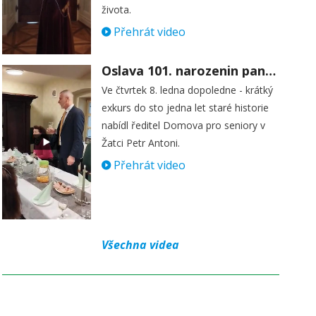
života.
Přehrát video
Oslava 101. narozenin paní Věry Skořepové
Ve čtvrtek 8. ledna dopoledne - krátký
exkurs do sto jedna let staré historie
nabídl ředitel Domova pro seniory v
Žatci Petr Antoni.
Přehrát video
Všechna videa