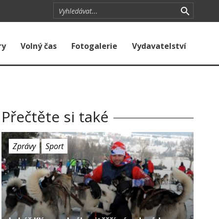
ry
Volný čas
Fotogalerie
Vydavatelství
Přečtěte si také
Zprávy
Sport