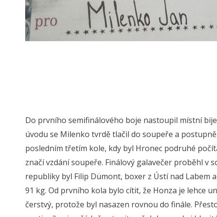
Do prvního semifinálového boje nastoupil místní bije
úvodu se Milenko tvrdě tlačil do soupeře a postupně 
posledním třetím kole, kdy byl Hronec podruhé počítá
značí vzdání soupeře. Finálový galavečer proběhl v 
republiky byl Filip Dümont, boxer z Ústí nad Labem 
91 kg. Od prvního kola bylo cítit, že Honza je lehce
čerstvý, protože byl nasazen rovnou do finále. Přes