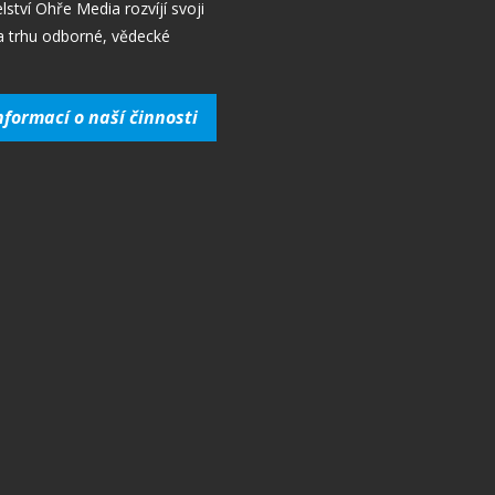
lství Ohře Media rozvíjí svoji
a trhu odborné, vědecké
nformací o naší činnosti