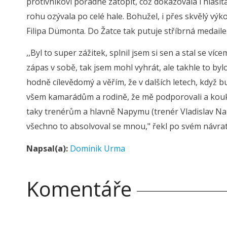
protivníkovi pořádně zatopit, což dokazovala i hlasit
rohu ozývala po celé hale. Bohužel, i přes skvělý vý
Filipa Dümonta. Do Žatce tak putuje stříbrná medaile
,,Byl to super zážitek, splnil jsem si sen a stal se v
zápas v sobě, tak jsem mohl vyhrát, ale takhle to by
hodně cílevědomý a věřím, že v dalších letech, když
všem kamarádům a rodině, že mě podporovali a koukal
taky trenérům a hlavně Napymu (trenér Vladislav Nap
všechno to absolvoval se mnou," řekl po svém návra
Napsal(a):
Dominik Urma
Komentáře