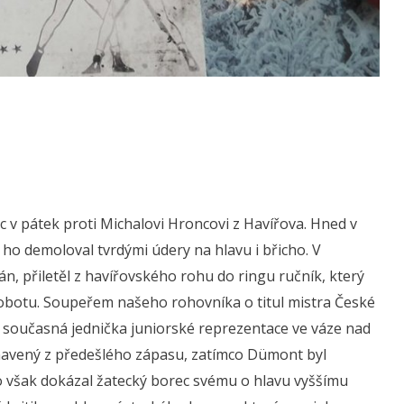
c v pátek proti Michalovi Hroncovi z Havířova. Hned v
ho demoloval tvrdými údery na hlavu i břicho. V
n, přiletěl z havířovského rohu do ringu ručník, který
sobotu. Soupeřem našeho rohovníka o titul mistra České
a současná jednička juniorské reprezentace ve váze nad
 unavený z předešlého zápasu, zatímco Dümont byl
to však dokázal žatecký borec svému o hlavu vyššímu