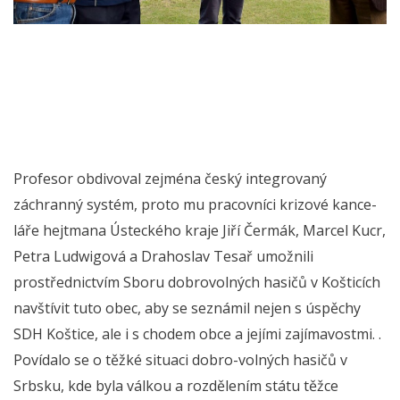
Profesor obdivoval zejména český integrovaný
záchranný systém, proto mu pracovníci krizové kance-
láře hejtmana Ústeckého kraje Jiří Čermák, Marcel Kucr,
Petra Ludwigová a Drahoslav Tesař umožnili
prostřednictvím Sboru dobrovolných hasičů v Košticích
navštívit tuto obec, aby se seznámil nejen s úspěchy
SDH Koštice, ale i s chodem obce a jejími zajímavostmi. .
Povídalo se o těžké situaci dobro-volných hasičů v
Srbsku, kde byla válkou a rozdělením státu těžce